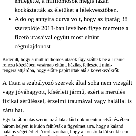
emlegette, a milliomosok mégis lazán
kockáztatták az életüket a lélekvesztőben.
A dolog annyira durva volt, hogy az iparág 38
szereplője 2018-ban levélben figyelmeztette a
fizető utasaival együtt most eltűnt
cégtulajdonost.
Kiderült, hogy a multimilliomos utasok úgy szálltak be a Titanic
roncsa közelében vasárnap eltűnt, házilag fejlesztett mini-
tengeralattjáróba, hogy előtte papírt írtak alá a következőkről:
A Titan a szabályozó szervek által soha nem vizsgált
vagy jóváhagyott, kísérleti jármű, ezért a merülés
fizikai sérüléssel, érzelmi traumával vagy halállal is
zárulhat.
Egy korábbi utas szerint az általa aláírt dokumentum első részében
három helyen is külön felhívták a figyelmet arra, hogy a kaland
halálos véget érhet. Arról azonban, hogy a konstrukciót senki sem