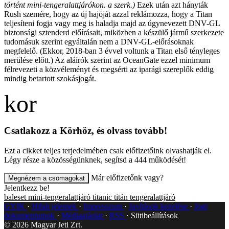
történt mini-tengeralattjárókon. a szerk.)
Ezek után azt hányták
Rush szemére, hogy az új hajóját azzal reklámozza, hogy a Titan
teljesíteni fogja vagy meg is haladja majd az úgynevezett DNV-GL
biztonsági sztenderd előírásait, miközben a készülő jármű szerkezete
tudomásuk szerint egyáltalán nem a DNV-GL-előrásoknak
megfelelő. (Ekkor, 2018-ban 3 évvel voltunk a Titan első tényleges
merülése előtt.) Az aláírók szerint az OceanGate ezzel minimum
félrevezeti a közvéleményt és megsérti az iparági szereplők eddig
mindig betartott szokásjogát.
Csatlakozz a Körhöz, és olvass tovább!
Ezt a cikket teljes terjedelmében csak előfizetőink olvashatják el.
Légy része a közösségünknek, segítsd a 444 működését!
Már előfizetőnk vagy?
Megnézem a csomagokat
Jelentkezz be!
baleset
mini-tengeralattjáró
titanic
titán
tengeralattjáró
GYIK
Hibát jelentek
Impresszum
Javítások kezelése
Jogi
dokumentumok
Médiaajánlat
RSS
Sütibeállítások
©
2026
Magyar Jeti Zrt.