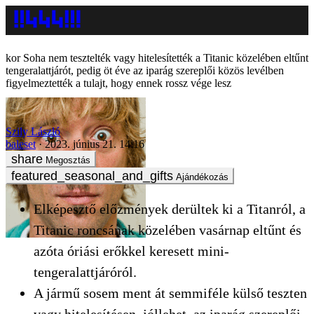
Soha nem tesztelték vagy hitelesítették a Titanic közelében eltűnt
tengeralattjárót, pedig öt éve az iparág szereplői közös levélben
figyelmeztették a tulajt, hogy ennek rossz vége lesz
Szily László
baleset
2023. június 21. 14:16
Megosztás
Ajándékozás
Elképesztő előzmények derültek ki a Titanról, a
Titanic roncsának közelében vasárnap eltűnt és
azóta óriási erőkkel keresett mini-
tengeralattjáróról.
A jármű sosem ment át semmiféle külső teszten
vagy hitelesítésen, jóllehet, az iparág szereplői