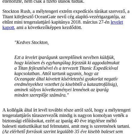
ellenőrizte, nem csak a fizető utasok tudtak.
Stockton Rush, a mélytengeri extrém expedíciós túrákat szervező, a
Titant kifejlesztő OceanGate nevű cég alapító-vezérigazgatója, az
eltűnt mini tengeralattjáró kapitánya 2018. március 27-én
levelet
kapott
, ami a következőképpen kezdődött.
"Kedves Stockton,
Ezt a levelet iparágunk szereplőinek nevében küldjük,
hogy közösen és egyhangúlag fejezzük ki aggodalmukat
a Titan fejlesztésével és a tervezett Titanic Expedícióval
kapcsolatban. Attól tartunk ugyanis, hogy az
Oceangate által követett kísérletezési gyakorlat negatív
eredményekhez vezethet (a kisebbtől a katasztrofálisig),
aminek súlyos következményei lennének az iparág
minden szereplője számára."
A kollégák által írt levél további része arról szól, hogy a mélytengeri
tengeralattjárós túraszervezők mindig is nagyon komolyan vették a
biztonsági előírásokat, ezért az iparág 40 éve irigylésre méltó
baleseti statisztikákat tud felmutatni, amit meg is szeretnének tartani.
(Az elérhető források szerint legalább 35 éve kisebb baleset sem