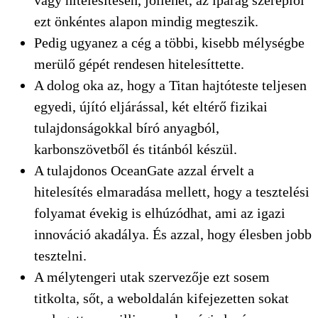
ezt önkéntes alapon mindig megteszik.
Pedig ugyanez a cég a többi, kisebb mélységbe
merülő gépét rendesen hitelesíttette.
A dolog oka az, hogy a Titan hajtóteste teljesen
egyedi, újító eljárással, két eltérő fizikai
tulajdonságokkal bíró anyagból,
karbonszövetből és titánból készül.
A tulajdonos OceanGate azzal érvelt a
hitelesítés elmaradása mellett, hogy a tesztelési
folyamat évekig is elhúzódhat, ami az igazi
innováció akadálya. És azzal, hogy élesben jobb
tesztelni.
A mélytengeri utak szervezője ezt sosem
titkolta, sőt, a weboldalán kifejezetten sokat