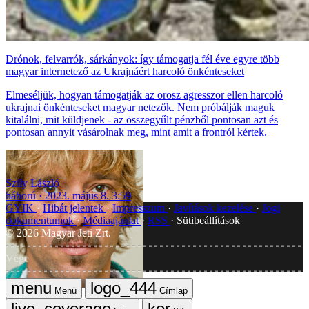
Drónok, felvarrók, sárkányok: így támogatja fél éve egyre több
magyar internetező az Ukrajnáért harcoló önkénteseket
Elmeséljük, hogyan támogatják az orosz agresszor ellen harcoló
ukrajnai önkénteseket magyar netezők. Nem próbálják maguk
kitalálni, mit küldjenek - az összegyűlt pénzből pontosan azt és
pontosan annyit vásárolnak meg, mint amit a frontról kértek.
Szily László
háború
2023. május 8. 3:59
GYIK
Hibát jelentek
Impresszum
Javítások kezelése
Jogi
dokumentumok
Médiaajánlat
RSS
Sütibeállítások
©
2026
Magyar Jeti Zrt.
Vége
Menü
Címlap