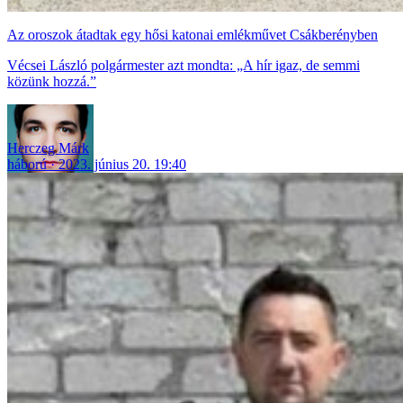
Az oroszok átadtak egy hősi katonai emlékművet Csákberényben
Vécsei László polgármester azt mondta: „A hír igaz, de semmi
közünk hozzá.”
Herczeg Márk
háború
2023. június 20. 19:40