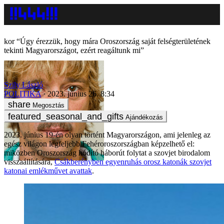
“Úgy érezzük, hogy mára Oroszország saját felségterületének
tekinti Magyarországot, ezért reagáltunk mi”
Szily László
POLITIKA
2023. június 26. 8:34
Megosztás
Ajándékozás
2023. június 19-én olyan történt Magyarországon, ami jelenleg az
egész világon legfeljebb Fehéroroszországban képzelhető el:
miközben Oroszország hódító háborút folytat a szovjet birodalom
visszaállítására,
Csákberényben egyenruhás orosz katonák szovjet
katonai emlékművet avattak
.