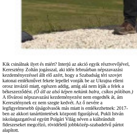
Kik csinálnak ilyet és miért? Interjú az akció egyik résztvevőjével,
Keresztény Zoltán jogásszal, aki idén februárban népszavazási
kezdeményezéssel állt elő azért, hogy a Szabadság téri szovjet
katonai emlékművet fekete lepellel vonják be az Ukrajna elleni
orosz invázió miatt, egészen addig, amíg alá nem írják a felek a
békeszerződést.
(Ő áll az alsó képen nekünk balra, csíkos pólóban.)
A fővárosi népszavazási kezdeményezést nem engedték át, ám
Kereszténynek ez nem szegte kedvét. Az ő nevére a
legfigyelmesebb újságolvasók más miatt is emlékezhetnek: 2017-
ben az akkori tanártüntetések központi figurájával, Pukli István
iskolaigazgatóval együtt Polgári Világ néven a kiábrándult
fideszeseket megcélzó, rövidéletű jobbközép-szabadelvű pártot
alapított.