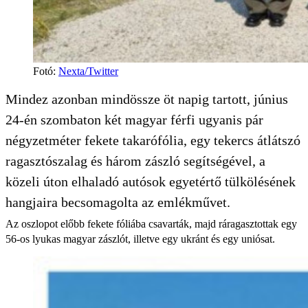
Fotó
:
Nexta/Twitter
Mindez azonban mindössze öt napig tartott, június
24-én szombaton két magyar férfi ugyanis pár
négyzetméter fekete takarófólia, egy tekercs átlátszó
ragasztószalag és három zászló segítségével, a
közeli úton elhaladó autósok egyetértő tülkölésének
hangjaira becsomagolta az emlékművet.
Az oszlopot előbb fekete fóliába csavarták, majd ráragasztottak egy
56-os lyukas magyar zászlót, illetve egy ukránt és egy uniósat.