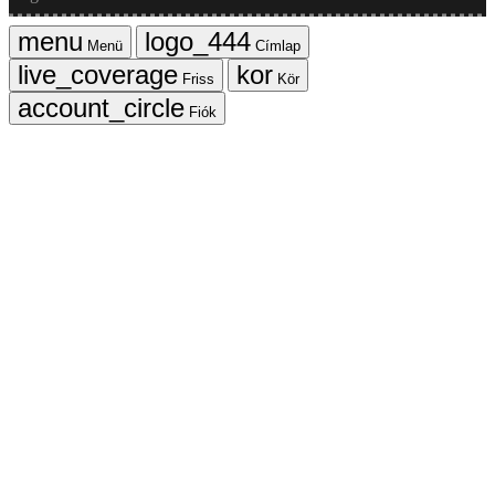
Menü
Címlap
Friss
Kör
Fiók