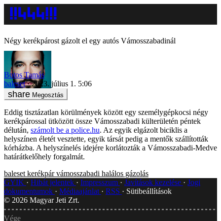
Négy kerékpárost gázolt el egy autós Vámosszabadinál
Botos Tamás
baleset
2023. július 1. 5:06
Megosztás
Eddig tisztázatlan körülmények között egy személygépkocsi négy
kerékpárossal ütközött össze Vámosszabadi külterületén péntek
délután,
számolt be a police.hu
. Az egyik elgázolt biciklis a
helyszínen életét vesztette, egyik társát pedig a mentők szállították
kórházba. A helyszínelés idejére korlátozták a Vámosszabadi-Medve
határátkelőhely forgalmát.
baleset
kerékpár
vámosszabadi
halálos gázolás
GYIK
Hibát jelentek
Impresszum
Javítások kezelése
Jogi
dokumentumok
Médiaajánlat
RSS
Sütibeállítások
©
2026
Magyar Jeti Zrt.
Vége