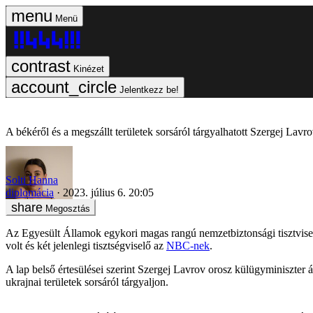
Menü
Kinézet
Jelentkezz be!
A békéről és a megszállt területek sorsáról tárgyalhatott Szergej Lavr
Solti Hanna
diplomácia
2023. július 6. 20:05
Megosztás
Az Egyesült Államok egykori magas rangú nemzetbiztonsági tisztvise
volt és két jelenlegi tisztségviselő az
NBC-nek
.
A lap belső értesülései szerint Szergej Lavrov orosz külügyminiszter 
ukrajnai területek sorsáról tárgyaljon.