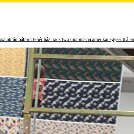
osz-ukrán háború
fehér ház
track two diplomácia
amerikai egyesült áll