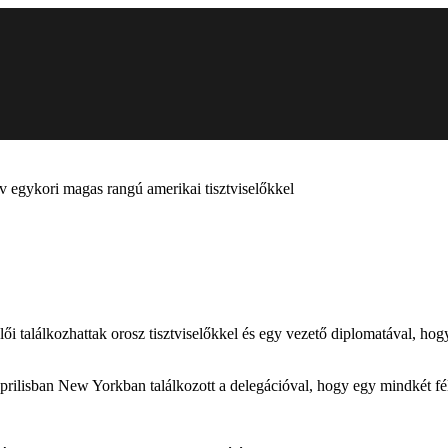
ov egykori magas rangú amerikai tisztviselőkkel
lői találkozhattak orosz tisztviselőkkel és egy vezető diplomatával,
áprilisban New Yorkban találkozott a delegációval, hogy egy mindkét fé