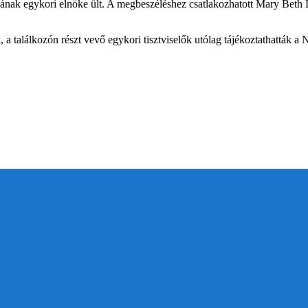
ának egykori elnöke ült. A megbeszéléshez csatlakozhatott Mary Beth
k, a találkozón részt vevő egykori tisztviselők utólag tájékoztathatták