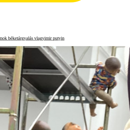
amok
béketárgyalás
vlagyimir putyin