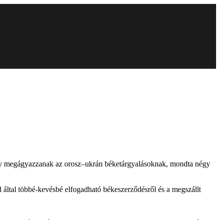
 hogy megágyazzanak az orosz–ukrán béketárgyalásoknak, mondta négy
l által többé-kevésbé elfogadható békeszerződésről és a megszállt