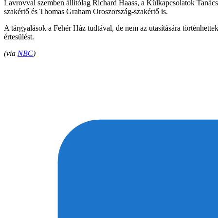
Lavrovval szemben állítólag Richard Haass, a Külkapcsolatok Tanács
szakértő és Thomas Graham Oroszország-szakértő is.
A tárgyalások a Fehér Ház tudtával, de nem az utasítására történhette
értesülést.
(via
NBC
)