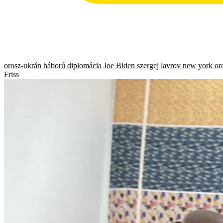
orosz-ukrán háború
diplomácia
Joe Biden
szergej lavrov
new york
or
Friss