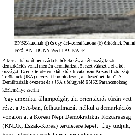
ENSZ-katonák (j) és egy dél-koreai katona (b) őrködnek Panmin
Fotó
:
ANTHONY WALLACE/AFP
A koreai háborút nem zárta le békekötés, a két ország közti
demarkációs vonal mentén demilitarizált övezet választja el a két
országot. Ezen a területen található a hivatalosan Közös Biztonsági
Területnek (JSA) nevezett Panmindzson, a "tűzszüneti falu". A
Demilitarizált övezetet és a JSA-t felügyelő ENSZ Parancsnokság
közleménye szerint
"egy amerikai állampolgár, aki orientációs túrán vett
részt a JSA-ban, felhatalmazás nélkül a demarkációs
vonalon át a Koreai Népi Demokratikus Köztársaság
(KNDK, Észak-Korea) területére lépett. Úgy tudjuk,
hogy jelenleg észak-koreai őrizetben van.