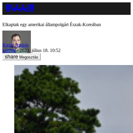
Elkaptak egy amerikai állampolgárt Észak-Koreában
Király András
külföld
2023. július 18. 10:52
Megosztás