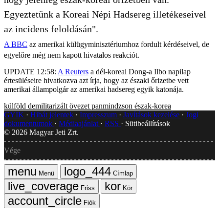
Egyeztetünk a Koreai Népi Hadsereg illetékeseivel
az incidens feloldásán".
A BBC
az amerikai külügyminisztériumhoz fordult kérdéseivel, de
egyelőre még nem kapott hivatalos reakciót.
UPDATE 12:58:
A Reuters
a dél-koreai Dong-a Ilbo napilap
értesüléseire hivatkozva azt írja, hogy az északi őrizetbe vett
amerikai állampolgár az amerikai hadsereg egyik katonája.
külföld
demilitarizált övezet
panmindzson
észak-korea
GYIK
Hibát jelentek
Impresszum
Javítások kezelése
Jogi
dokumentumok
Médiaajánlat
RSS
Sütibeállítások
©
2026
Magyar Jeti Zrt.
Vége
Menü
Címlap
Friss
Kör
Fiók