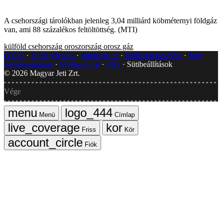
A csehországi tárolókban jelenleg 3,04 milliárd köbméternyi földgáz
van, ami 88 százalékos feltöltöttség. (MTI)
külföld
csehország
oroszország
orosz gáz
GYIK
Hibát jelentek
Impresszum
Javítások kezelése
Jogi
dokumentumok
Médiaajánlat
RSS
Sütibeállítások
©
2026
Magyar Jeti Zrt.
Vége
Menü
Címlap
Friss
Kör
Fiók