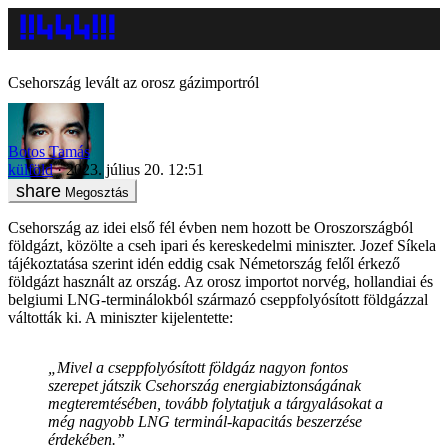
Csehország levált az orosz gázimportról
Botos Tamás
külföld
2023. július 20. 12:51
Megosztás
Csehország az idei első fél évben nem hozott be Oroszországból
földgázt, közölte a cseh ipari és kereskedelmi miniszter. Jozef Síkela
tájékoztatása szerint idén eddig csak Németország felől érkező
földgázt használt az ország. Az orosz importot norvég, hollandiai és
belgiumi LNG-terminálokból származó cseppfolyósított földgázzal
váltották ki. A miniszter kijelentette:
„Mivel a cseppfolyósított földgáz nagyon fontos
szerepet játszik Csehország energiabiztonságának
megteremtésében, tovább folytatjuk a tárgyalásokat a
még nagyobb LNG terminál-kapacitás beszerzése
érdekében.”