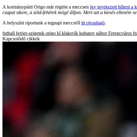
A kormánypárti Origo már rögtön a meccsen
így igyekezett hűteni a 
csapat sikere, a zöld-fehérek mögé álljon. Mert azt a kiesés ellenére s
A helyszíni riportunk a tegnapi meccsről
itt olvasható
.
futball
feröer-szigetek
origo
kí klaksvík
kubatov gábor
Ferencváros
fr
Kapcsolódó cikkek