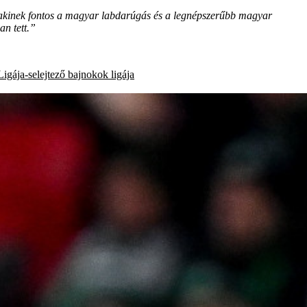
akinek fontos a magyar labdarúgás és a legnépszerűbb magyar
an tett.”
igája-selejtező
bajnokok ligája