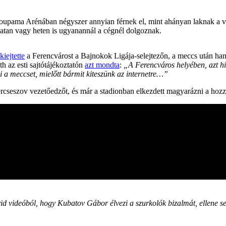
 Groupama Arénában négyszer annyian férnek el, mint ahányan laknak a v
atan vagy heten is ugyanannál a cégnél dolgoznak.
kiejtette
a Ferencvárost a Bajnokok Ligája-selejtezőn, a meccs után ha
h az esti sajtótájékoztatón
azt mondta
:
„A Ferencváros helyében, azt hi
ni a meccset, mielőtt bármit kiteszünk az internetre…”
cseszov vezetőedzőt, és már a stadionban elkezdett magyarázni a hozzá 
övid videóból, hogy Kubatov Gábor élvezi a szurkolók bizalmát, ellene s