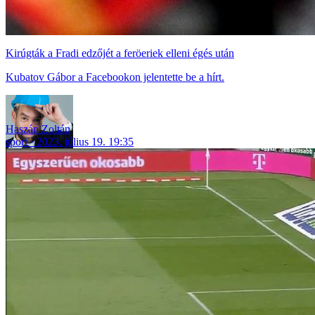
Kirúgták a Fradi edzőjét a feröeriek elleni égés után
Kubatov Gábor a Facebookon jelentette be a hírt.
Haszán Zoltán
sport
2023. július 19. 19:35