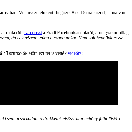
árosában. Villanyszerelőként dolgozik 8 és 16 óra között, utána van
mar előkerült
az a poszt
a Fradi Facebook-oldaláról, ahol gyakorlatilag
szem, én is lenéztem volna a csapatunkat. Nem volt bennünk rossz
hű szurkolók előtt, ezt fel is vették
videóra
:
enki sem acsarkodott, a drukkerek elsősorban néhány futballistára