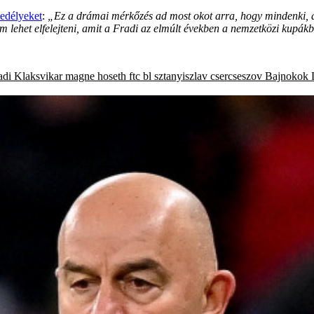
kedélyeket
:
„Ez a drámai mérkőzés ad most okot arra, hogy mindenki, 
em lehet elfelejteni, amit a Fradi az elmúlt években a nemzetközi kupákb
adi
Klaksvikar
magne hoseth
ftc
bl
sztanyiszlav csercseszov
Bajnokok L