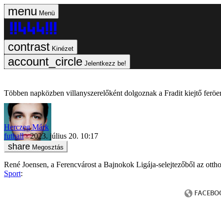
Menü
Kinézet
Jelentkezz be!
Többen napközben villanyszerelőként dolgoznak a Fradit kiejtő feröe
Herczeg Márk
futball
2023. július 20. 10:17
Megosztás
René Joensen, a Ferencvárost a Bajnokok Ligája-selejtezőből az otthon
Sport
: