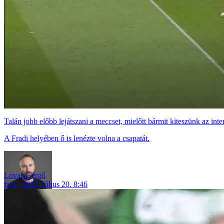
Talán jobb előbb lejátszani a meccset, mielőtt bármit kiteszünk az inter
A Fradi helyében ő is lenézte volna a csapatát.
Lovas Gergő
foci
2023. július 20. 8:46