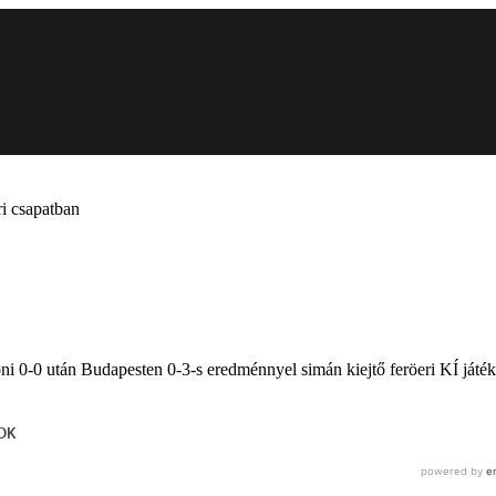
ri csapatban
i 0-0 után Budapesten 0-3-s eredménnyel simán kiejtő feröeri KÍ játéko