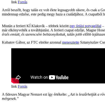
Forrás
Arról beszélt, hogy talán ez volt élete legnagyobb sikere, és csak a
mindennap edzése, este pedig megy haza a családjához. A csapatból h
Miután a feröeri KÍ Klaksvík – többek között
egy óriási potyagóllal
–
már elkönyvelték a továbbjutást. A feröeri csapat edzője, Magne Hoset
érzés emiatt, és szerencsére bebizonyítottuk, talán jobb előbb lejátsza
Kubatov Gábor, az FTC elnöke azonnal
menesztette
Sztanyiszlav Cser
Forrás
A fideszes Magyar Nemzet ezt így értékelte:
„Azt is leszűrhetjük a r
mérgesek.”