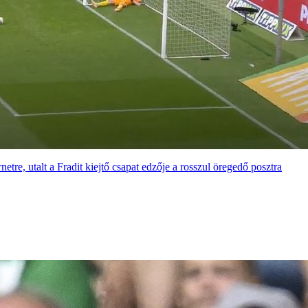
netre, utalt a Fradit kiejtő csapat edzője a rosszul öregedő posztra