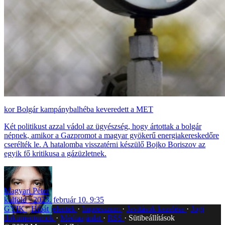
Bolgár kampánybalhéba keveredett a MET
Két politikust azzal vádol az ügyészség, hogy ártottak a bolgár
népnek, amikor a Gazpromot a magyar gyökerű energiakereskedőre
cserélték le. A hatalomba visszatérni készülő Bojko Boriszov az
egyik fő kritikusa a gázüzletnek.
Magyari Péter
külföld
2023. február 10. 9:35
GYIK
Hibát jelentek
Impresszum
Javítások kezelése
Jogi
dokumentumok
Médiaajánlat
RSS
Sütibeállítások