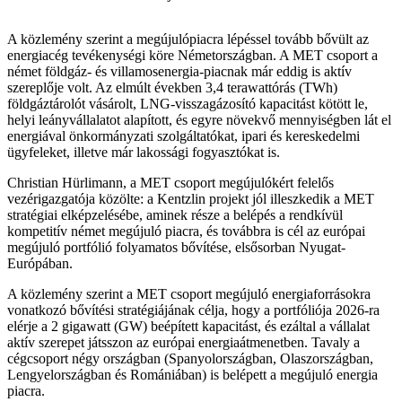
A közlemény szerint a megújulópiacra lépéssel tovább bővült az
energiacég tevékenységi köre Németországban. A MET csoport a
német földgáz- és villamosenergia-piacnak már eddig is aktív
szereplője volt. Az elmúlt években 3,4 terawattórás (TWh)
földgáztárolót vásárolt, LNG-visszagázosító kapacitást kötött le,
helyi leányvállalatot alapított, és egyre növekvő mennyiségben lát el
energiával önkormányzati szolgáltatókat, ipari és kereskedelmi
ügyfeleket, illetve már lakossági fogyasztókat is.
Christian Hürlimann, a MET csoport megújulókért felelős
vezérigazgatója közölte: a Kentzlin projekt jól illeszkedik a MET
stratégiai elképzelésébe, aminek része a belépés a rendkívül
kompetitív német megújuló piacra, és továbbra is cél az európai
megújuló portfólió folyamatos bővítése, elsősorban Nyugat-
Európában.
A közlemény szerint a MET csoport megújuló energiaforrásokra
vonatkozó bővítési stratégiájának célja, hogy a portfóliója 2026-ra
elérje a 2 gigawatt (GW) beépített kapacitást, és ezáltal a vállalat
aktív szerepet játsszon az európai energiaátmenetben. Tavaly a
cégcsoport négy országban (Spanyolországban, Olaszországban,
Lengyelországban és Romániában) is belépett a megújuló energia
piacra.