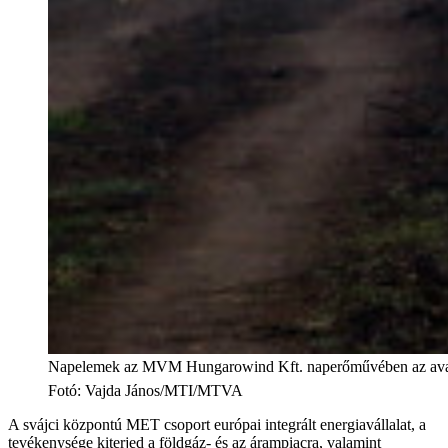
Napelemek az MVM Hungarowind Kft. naperőművében az avat
Fotó
:
Vajda János/MTI/MTVA
A svájci központú MET csoport európai integrált energiavállalat, a
tevékenysége kiterjed a földgáz- és az árampiacra, valamint