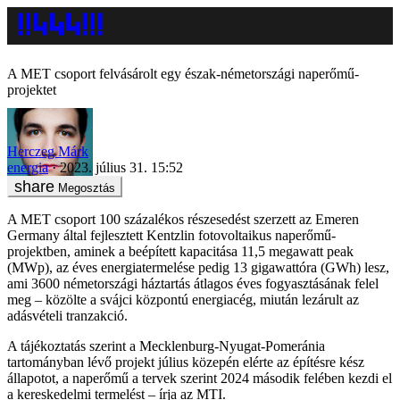
A MET csoport felvásárolt egy észak-németországi naperőmű-
projektet
Herczeg Márk
energia
2023. július 31. 15:52
Megosztás
A MET csoport 100 százalékos részesedést szerzett az Emeren
Germany által fejlesztett Kentzlin fotovoltaikus naperőmű-
projektben, aminek a beépített kapacitása 11,5 megawatt peak
(MWp), az éves energiatermelése pedig 13 gigawattóra (GWh) lesz,
ami 3600 németországi háztartás átlagos éves fogyasztásának felel
meg – közölte a svájci központú energiacég, miután lezárult az
adásvételi tranzakció.
A tájékoztatás szerint a Mecklenburg-Nyugat-Pomeránia
tartományban lévő projekt július közepén elérte az építésre kész
állapotot, a naperőmű a tervek szerint 2024 második felében kezdi el
a kereskedelmi termelést – írja az MTI.