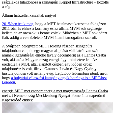
százalékos tulajdonosa a szingapúri Keppel Infrastructure – közölte
a cég.
Állami hátszéllel kaszáltak nagyot
2015-ben írtuk meg
, hogy a MET hatalmasat keresett a földgázon
2011 óta, és ehhez a kormány és az állami MVM sok segítsége
kellett, de az oroszok is benne voltak. Miközben a MET sok pénzt
fialt, addig a vele üzletelő MVM állami támogatásra szorult.
A Svájcban bejegyzett MET Holding részben szingapúri
tulajdonban van, de egy magyar alapítású vállalatról van szó,
aminek igazgatósági elnöke tavaly decemberig az a Lantos Csaba
volt, aki azóta Magyarország energiaügyi minisztere lett. Az
eredetileg a MOL által alapított cégben egy időben orosz
tulajdonrész is volt, illetve Garancsi István és Nagy György is
társtulajdonosa volt néhány évig. Legutóbb februárban írtunk arról,
hogy
a bulgáriai választási kampány egyik botránya is a MET-hez
kötődött
.
energia
MET
met csoport
energia
met magyarország
Lantos Csaba
met zrt
Németország
Mecklenburg-Nyugat-Pomeránia
naperőmű
Kapcsolódó cikkek