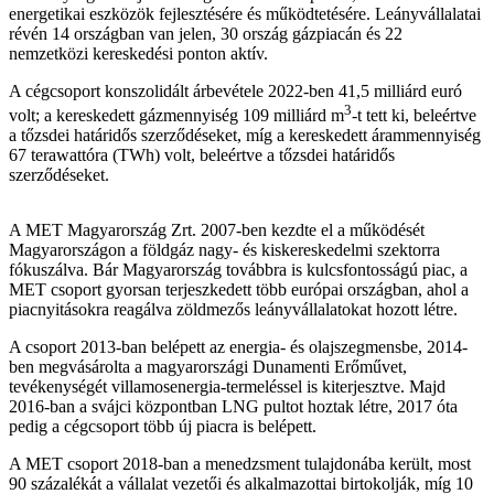
energetikai eszközök fejlesztésére és működtetésére. Leányvállalatai
révén 14 országban van jelen, 30 ország gázpiacán és 22
nemzetközi kereskedési ponton aktív.
A cégcsoport konszolidált árbevétele 2022-ben 41,5 milliárd euró
3
volt; a kereskedett gázmennyiség 109 milliárd m
-t tett ki, beleértve
a tőzsdei határidős szerződéseket, míg a kereskedett árammennyiség
67 terawattóra (TWh) volt, beleértve a tőzsdei határidős
szerződéseket.
A MET Magyarország Zrt. 2007-ben kezdte el a működését
Magyarországon a földgáz nagy- és kiskereskedelmi szektorra
fókuszálva. Bár Magyarország továbbra is kulcsfontosságú piac, a
MET csoport gyorsan terjeszkedett több európai országban, ahol a
piacnyitásokra reagálva zöldmezős leányvállalatokat hozott létre.
A csoport 2013-ban belépett az energia- és olajszegmensbe, 2014-
ben megvásárolta a magyarországi Dunamenti Erőművet,
tevékenységét villamosenergia-termeléssel is kiterjesztve. Majd
2016-ban a svájci központban LNG pultot hoztak létre, 2017 óta
pedig a cégcsoport több új piacra is belépett.
A MET csoport 2018-ban a menedzsment tulajdonába került, most
90 százalékát a vállalat vezetői és alkalmazottai birtokolják, míg 10