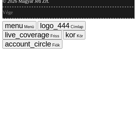
©
2026
Magyar Jeti Zrt.
Vége
Menü
Címlap
Friss
Kör
Fiók