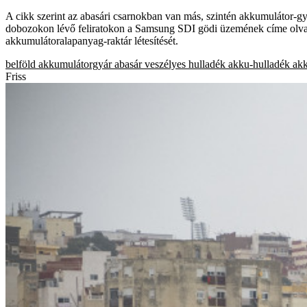
A cikk szerint az abasári csarnokban van más, szintén akkumulátor-gy
dobozokon lévő feliratokon a Samsung SDI gödi üzemének címe olvas
akkumulátoralapanyag-raktár létesítését.
belföld
akkumulátorgyár
abasár
veszélyes hulladék
akku-hulladék
akk
Friss