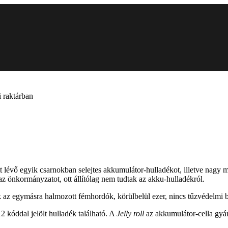
i raktárban
lévő egyik csarnokban selejtes akkumulátor-hulladékot, illetve nagy
z önkormányzatot, ott állítólag nem tudtak az akku-hulladékról.
k az egymásra halmozott fémhordók, körülbelül ezer, nincs tűzvédelmi b
2 kóddal jelölt hulladék található. A
Jelly roll
az akkumulátor-cella gyár