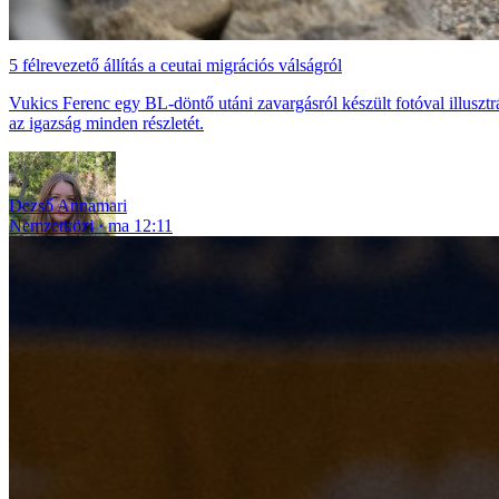
5 félrevezető állítás a ceutai migrációs válságról
Vukics Ferenc egy BL-döntő utáni zavargásról készült fotóval illusztr
az igazság minden részletét.
Dezső Annamari
Nemzetközi
ma 12:11