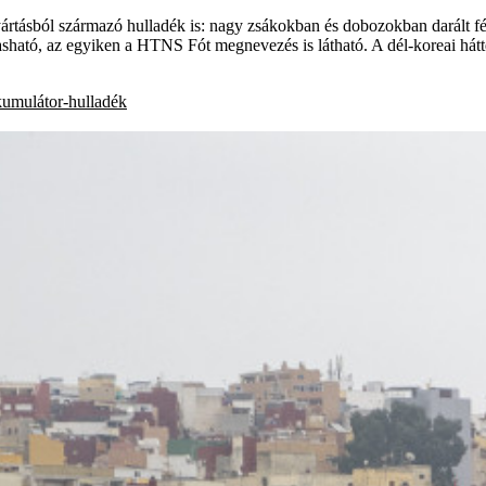
ártásból származó hulladék is: nagy zsákokban és dobozokban darált fé
ható, az egyiken a HTNS Fót megnevezés is látható. A dél-koreai hát
umulátor-hulladék