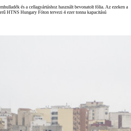
mhulladék és a cellagyártáshoz használt bevonatolt fólia. Az ezeken a
terű HTNS Hungary Fóton tervezi 4 ezer tonna kapacitású