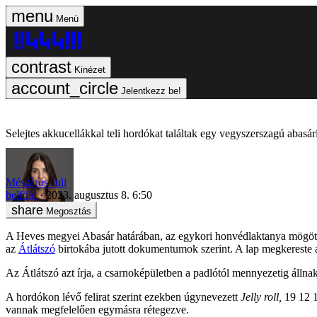
Menü
Kinézet
Jelentkezz be!
Selejtes akkucellákkal teli hordókat találtak egy vegyszerszagú abasár
Mészáros Juli
belföld
2023. augusztus 8. 6:50
Megosztás
A Heves megyei Abasár határában, az egykori honvédlaktanya mögött 
az
Átlátszó
birtokába jutott dokumentumok szerint. A lap megkereste a
Az Átlátszó azt írja, a csarnoképületben a padlótól mennyezetig állna
A hordókon lévő felirat szerint ezekben úgynevezett
Jelly roll,
19 12 1
vannak megfelelően egymásra rétegezve.