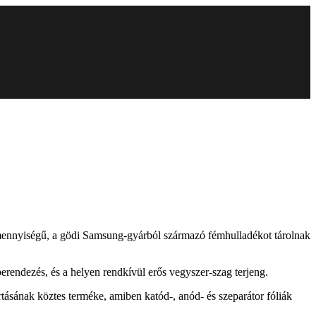
 mennyiségű, a gödi Samsung-gyárból származó fémhulladékot tárolnak
erendezés, és a helyen rendkívül erős vegyszer-szag terjeng.
tásának köztes terméke, amiben katód-, anód- és szeparátor fóliák