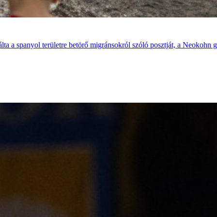
álta a spanyol területre betörő migránsokról szóló posztját, a Neokohn 