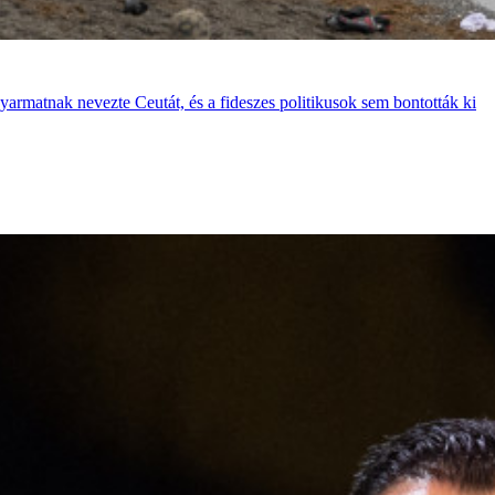
gyarmatnak nevezte Ceutát, és a fideszes politikusok sem bontották ki