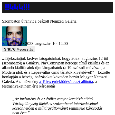
Szombaton újranyit a beázott Nemzeti Galéria
Botos Tamás
KULTÚRA
2023. augusztus 10. 14:00
Megosztás
„Tájékoztatjuk kedves látogatóinkat, hogy 2023. augusztus 12-től
(szombattól) a Gulácsy. Na’Conxypan hercege című kiállítás és az
állandó kiállításaink újra látogathatók (a 19. századi művészet, a
Modern idők és a Lépésváltás című tárlatok kivételével)” – közölte
honlapján a hétvégi beázásokat követően bezárt Magyar Nemzeti
Galéria. Az intézmény
a Telex érdeklődésére azt állította
, a
festményeket nem érte károsodás.
„Az intézmény és az épület vagyonkezelését ellátó
Várkapitányság illetékes szakemberei intézkedéseinek
köszönhetően a műtárgyállományt semmiféle károsodás
nem érte.”