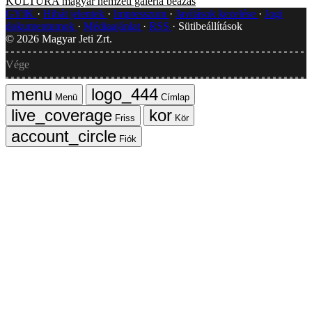
KULTÚRA
magyar nemzeti galéria
beázás
GYIK
Hibát jelentek
Impresszum
Javítások kezelése
Jogi
dokumentumok
Médiaajánlat
RSS
Sütibeállítások
©
2026
Magyar Jeti Zrt.
Vége
Menü
Címlap
Friss
Kör
Fiók