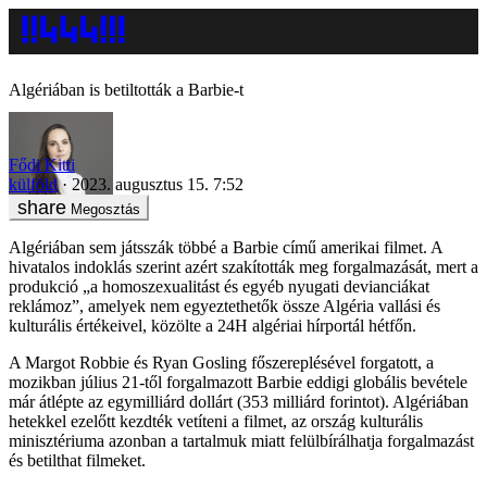
Algériában is betiltották a Barbie-t
Fődi Kitti
külföld
2023. augusztus 15. 7:52
Megosztás
Algériában sem játsszák többé a Barbie című amerikai filmet. A
hivatalos indoklás szerint azért szakították meg forgalmazását, mert a
produkció „a homoszexualitást és egyéb nyugati devianciákat
reklámoz”, amelyek nem egyeztethetők össze Algéria vallási és
kulturális értékeivel, közölte a 24H algériai hírportál hétfőn.
A Margot Robbie és Ryan Gosling főszereplésével forgatott, a
mozikban július 21-től forgalmazott Barbie eddigi globális bevétele
már átlépte az egymilliárd dollárt (353 milliárd forintot). Algériában
hetekkel ezelőtt kezdték vetíteni a filmet, az ország kulturális
minisztériuma azonban a tartalmuk miatt felülbírálhatja forgalmazást
és betilthat filmeket.