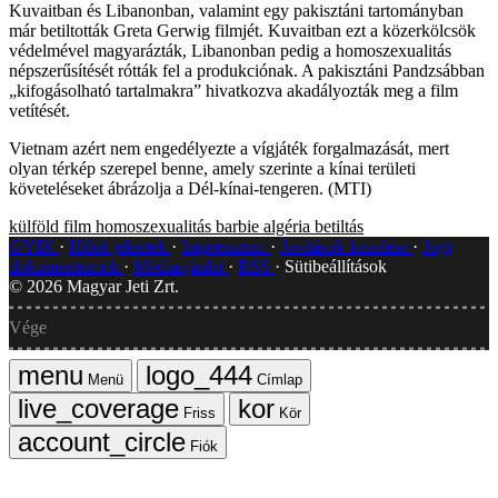
Kuvaitban és Libanonban, valamint egy pakisztáni tartományban
már betiltották Greta Gerwig filmjét. Kuvaitban ezt a közerkölcsök
védelmével magyarázták, Libanonban pedig a homoszexualitás
népszerűsítését rótták fel a produkciónak. A pakisztáni Pandzsábban
„kifogásolható tartalmakra” hivatkozva akadályozták meg a film
vetítését.
Vietnam azért nem engedélyezte a vígjáték forgalmazását, mert
olyan térkép szerepel benne, amely szerinte a kínai területi
követeléseket ábrázolja a Dél-kínai-tengeren. (MTI)
külföld
film
homoszexualitás
barbie
algéria
betiltás
GYIK
Hibát jelentek
Impresszum
Javítások kezelése
Jogi
dokumentumok
Médiaajánlat
RSS
Sütibeállítások
©
2026
Magyar Jeti Zrt.
Vége
Menü
Címlap
Friss
Kör
Fiók