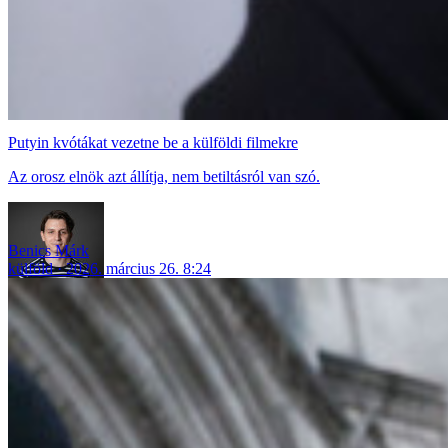
Putyin kvótákat vezetne be a külföldi filmekre
Az orosz elnök azt állítja, nem betiltásról van szó.
Benics Márk
külföld
2026. március 26. 8:24