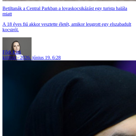
Betiltanák a Central Parkban a lovaskocsikázást egy turista halála
miatt
A 18 éves fiú akkor vesztette életét, amikor leugrott egy elszabadult
kocsiról.
Fődi Kitti
külföld
2026. június 19. 6:28