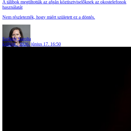
A tálibok megtiltották az afgán köztisztviselőknek az okostelefonok
használatát
Nem részletezték, hogy miért született ez a döntés.
Székely Sarolta
külföld
2026. június 17. 16:50