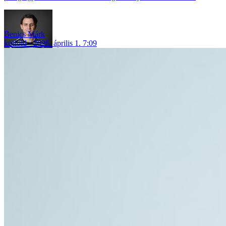
Benics Márk
külföld
2026. április 1. 7:09