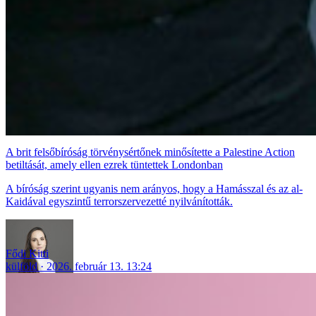
A brit felsőbíróság törvénysértőnek minősítette a Palestine Action
betiltását, amely ellen ezrek tüntettek Londonban
A bíróság szerint ugyanis nem arányos, hogy a Hamásszal és az al-
Kaidával egyszintű terrorszervezetté nyilvánították.
Fődi Kitti
külföld
2026. február 13. 13:24