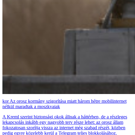
Az orosz kormány szigorítása miatt három hétre mobilinternet
nélkül maradtak a moszkvaiak
A Kreml szerint biztonsági okok állnak a háttérben, de a részleges
lekapcsolás inkább egy nagyobb terv része lehet: az orosz állam
fokozatosan szorítja vissza az internet még szabad részét, közben
pedig egyre közelebb kerül a Telegram teljes blokkolásához.