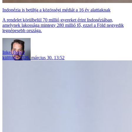
Indonézia is betiltja a közösségi médiát a 16 év alattiaknak
A rendelet körülbelül 70 millió gyereket érint Indonéziában,
amelynek lakossága mintegy 280 millió fő, ezzel a Föld negyedik
legnépesebb országa.
Inkei Bence
külföld
2026. március 30. 13:52