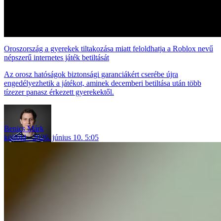
Oroszország a gyerekek tiltakozása miatt feloldhatja a Roblox nevű
népszerű internetes játék betiltását
Az orosz hatóságok biztonsági garanciákért cserébe újra
engedélyezhetik a játékot, aminek decemberi betiltása után több
tízezer panasz érkezett gyerekektől.
Benics Márk
külföld
2026. június 10. 5:05