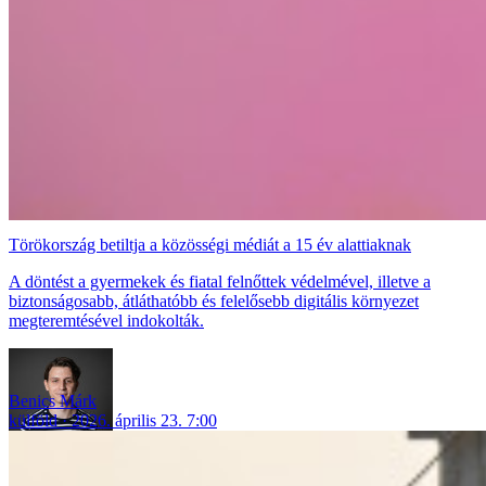
Törökország betiltja a közösségi médiát a 15 év alattiaknak
A döntést a gyermekek és fiatal felnőttek védelmével, illetve a
biztonságosabb, átláthatóbb és felelősebb digitális környezet
megteremtésével indokolták.
Benics Márk
külföld
2026. április 23. 7:00