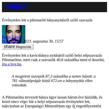
Érvénytelen lett a pilismaróti bányanyitásról szóló szavazás
Botos Tamás
POLITIKA
2023. augusztus 30. 15:57
Megosztás
Érvénytelen lett a kavicsbánya nyitásáról szóló helyi népszavazás
Pilismaróton, mert csak a szavazók 40,8 százaléka ment el ikszelni,
írja a hvg,hu
.
A megjelent szavazók 87,3 százaléka a nemre húzott: a
781 választópolgár közül 672-en a bányanyitás ellen
voksoltak.
A Pilismarótra tervezett bánya ügye lassan három éve húzódik, és
közel sincs vége: bár a helyi népszavazás érvénytelen lett,
márciusban az Energiaügyi Minisztérium egy új engedélyeztetési