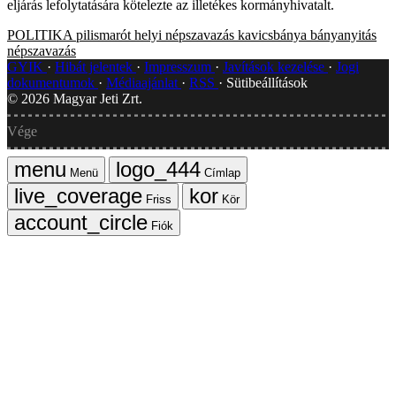
eljárás lefolytatására kötelezte az illetékes kormányhivatalt.
POLITIKA
pilismarót
helyi népszavazás
kavicsbánya
bányanyitás
népszavazás
GYIK
Hibát jelentek
Impresszum
Javítások kezelése
Jogi
dokumentumok
Médiaajánlat
RSS
Sütibeállítások
©
2026
Magyar Jeti Zrt.
Vége
Menü
Címlap
Friss
Kör
Fiók