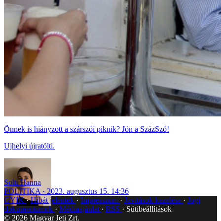
Önnek is hiányzott a szárszói piknik? Jön a SzázSzó!
Ujhelyi újratölti.
Solti Hanna
POLITIKA
2023. augusztus 15. 14:36
GYIK
Hibát jelentek
Impresszum
Javítások kezelése
Jogi
dokumentumok
Médiaajánlat
RSS
Sütibeállítások
©
2026
Magyar Jeti Zrt.