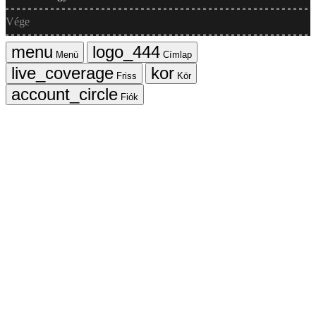
Vége
Menü
Címlap
Friss
Kör
Fiók