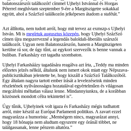
balatonszárszói találkozót! címmel Ujhelyi Istvánnal és Horgas
Péterrel meghívtam szeptember 9-ére a Margitszigetre sokakkal
együtt, ahol a SzázSzó találkozón jelképesen átadom a stafétát.”
Azt állította, nem tudott arról, hogy mit tervez az exmszp-s Ujhelyi
István. Mi is
megírtuk augusztus közepén
, hogy Ujhelyi SzázSzó
címen újra megszervezné a legendás baloldali-liberális szárszói
találkozót. Ugyan nem Balatonszárszón, hanem a Margitszigeten
kerülne rá sor, de úgy tűnt, az egykori szervezők is benne vannak a
buliban. Farkasházy ezt tagadta szombaton.
Ujhelyi Farkasháázy tagadására reagálva azt írta, „Teddy ma minden
előzetes jelzés nélkül, általunk nem ismert okok miatt egy Népszava-
publicisztikában jelentette be, hogy kiszáll a SzázSzó Találkozóból.
Egy általam nagyra tartott ember írását a levelezéseink minden
részletének nyilvánosságra hozatalával egyértelműen és világosan
megcáfolni méltatlan válasz lenne. Mindannyiunkra, de a korábban
közösnek mondott célra tekintettel is”.
Úgy tűnik, Ujhelyinek volt igaza és Farkasházy mégis tudhatott
arról, mire készül az Európai Parlamenti politikus. A zavart ezzel
magyarázza a humorista: „Mentségem nincs, magyarázat annyi,
hogy 18 hónapja nem aludtam egyszerre egy óránál többet, ne
találgassanak, lenne pénzem altatóra.”