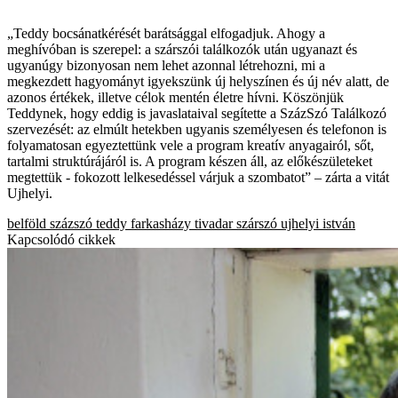
„Teddy bocsánatkérését barátsággal elfogadjuk. Ahogy a
meghívóban is szerepel: a szárszói találkozók után ugyanazt és
ugyanúgy bizonyosan nem lehet azonnal létrehozni, mi a
megkezdett hagyományt igyekszünk új helyszínen és új név alatt, de
azonos értékek, illetve célok mentén életre hívni. Köszönjük
Teddynek, hogy eddig is javaslataival segítette a SzázSzó Találkozó
szervezését: az elmúlt hetekben ugyanis személyesen és telefonon is
folyamatosan egyeztettünk vele a program kreatív anyagairól, sőt,
tartalmi struktúrájáról is. A program készen áll, az előkészületeket
megtettük - fokozott lelkesedéssel várjuk a szombatot” – zárta a vitát
Ujhelyi.
belföld
százszó
teddy
farkasházy tivadar
szárszó
ujhelyi istván
Kapcsolódó cikkek