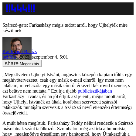
Szárszó-gate: Farkasházy mégis tudott arról, hogy Ujhelyiék mire
készülnek
Kaufmann Balázs
belföld
2023. szeptember 4. 5:01
Megosztás
„Megkövetem Ujhelyi Istvánt, augusztus közepén kaptam tőlük egy
meghívótervezetet, csak egy másik e-mail címről, így most nem
találtam, mivel azóta egy másik címről érkezett két rövid üzenete, s
azt beütve nem mutatta.” Ezt írja újabb
publicisztikájában
Farkasházy Tivadar, és ha jól értjük azt jelenti, mégis tudott arról,
hogy Ujhelyi Istvánék az általa korábban szervezett szárszói
találkozók mintájára szervezik a SzázSzó nevű ellenzéki értelmiségi
összejövetelt.
A múlt héten megírtuk, Farkasházy Teddy nélkül rendezik a Szárszó
másolatnak szánt találkozót. Szombaton még azt írta a humorista,
hogy „meglepődve értesültem egy barátomtól, hogy Újrakezdjük a