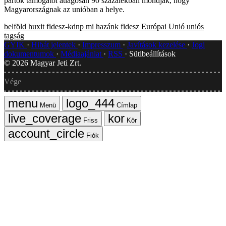
pártok támogatói átlagosan 90 százalékban mondják, hogy
Magyarországnak az unióban a helye.
belföld
huxit
fidesz-kdnp
mi hazánk
fidesz
Európai Unió
uniós
tagság
GYIK
Hibát jelentek
Impresszum
Javítások kezelése
Jogi
dokumentumok
Médiaajánlat
RSS
Sütibeállítások
©
2026
Magyar Jeti Zrt.
Vége
Menü
Címlap
Friss
Kör
Fiók