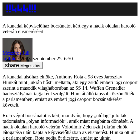
A kanadai képviselőház bocsánatot kért egy a nácik oldalán harcoló
veterán elismeréséért
Mészáros Juli
külföld
2023. szeptember 25. 6:50
Megosztás
A kanadai alsóház elnöke, Anthony Rota a 98 éves Jaroszlav
Hunkát mint „ukrán hőst” méltatta, aki egy zsidó emberi jogi csoport
szerint a második világháborúban az SS 14. Waffen Grenadier
hadosztályának tagjaként szolgált. Hunkát álló tapssal köszöntötték
a parlamentben, emiatt az emberi jogi csoport bocsánatkérést
követelt.
Rota végül bocsánatot is kért, mondván, hogy „utólag” jutottak
tudomására „olyan információk”, amik miatt megbánta döntését. A
nácik oldalán harcoló veterán Volodimir Zelenszkij ukrán elnök
látogatása után kapta a képviselőházban az elismerést. Hunka ott ült
a parlamentben, Rota pedig őt dicsérte, amiért az ukrán