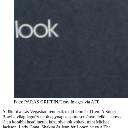
Fotó
:
PARAS GRIFFIN/Getty Images via AFP
A döntőt a Las Vegasban rendezik majd február 11-én. A Super
Bowl a világ legnézettebb egynapos sporteseménye, félidei show-
ján a korábbi headlinerek közt olyanok voltak, mint Michael
Jackson, Lady Gaga, Shakira és Jennifer Lopez, vagy a The