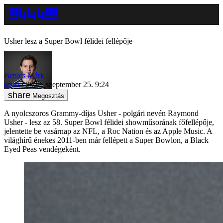
Usher lesz a Super Bowl félidei fellépője
Benics Márk
sport
2023. szeptember 25. 9:24
Megosztás
A nyolcszoros Grammy-díjas Usher - polgári nevén Raymond
Usher - lesz az 58. Super Bowl félidei showműsorának főfellépője,
jelentette be vasárnap az NFL, a Roc Nation és az Apple Music. A
világhírű énekes 2011-ben már fellépett a Super Bowlon, a Black
Eyed Peas vendégeként.