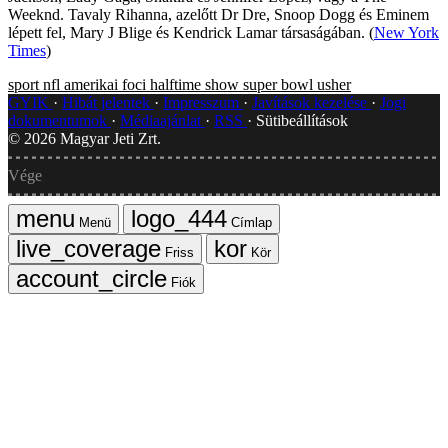
Weeknd. Tavaly Rihanna, azelőtt Dr Dre, Snoop Dogg és Eminem
lépett fel, Mary J Blige és Kendrick Lamar társaságában. (
New York
Times
)
sport
nfl
amerikai foci
halftime show
super bowl
usher
GYIK
Hibát jelentek
Impresszum
Javítások kezelése
Jogi
dokumentumok
Médiaajánlat
RSS
Sütibeállítások
©
2026
Magyar Jeti Zrt.
Vége
Menü
Címlap
Friss
Kör
Fiók