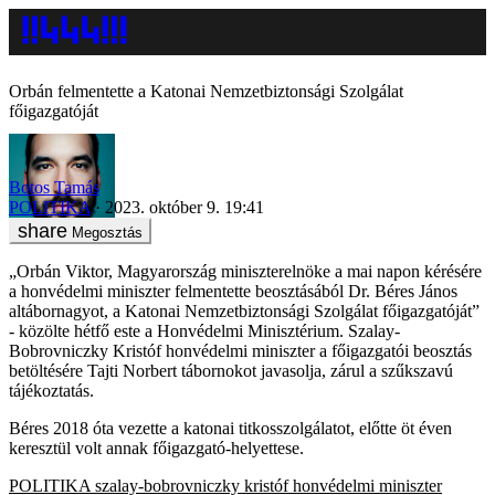
Orbán felmentette a Katonai Nemzetbiztonsági Szolgálat
főigazgatóját
Botos Tamás
POLITIKA
2023. október 9. 19:41
Megosztás
„Orbán Viktor, Magyarország miniszterelnöke a mai napon kérésére
a honvédelmi miniszter felmentette beosztásából Dr. Béres János
altábornagyot, a Katonai Nemzetbiztonsági Szolgálat főigazgatóját”
- közölte hétfő este a Honvédelmi Minisztérium. Szalay-
Bobrovniczky Kristóf honvédelmi miniszter a főigazgatói beosztás
betöltésére Tajti Norbert tábornokot javasolja, zárul a szűkszavú
tájékoztatás.
Béres 2018 óta vezette a katonai titkosszolgálatot, előtte öt éven
keresztül volt annak főigazgató-helyettese.
POLITIKA
szalay-bobrovniczky kristóf
honvédelmi miniszter