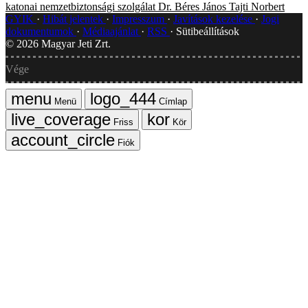
katonai nemzetbiztonsági szolgálat
Dr. Béres János
Tajti Norbert
GYIK
Hibát jelentek
Impresszum
Javítások kezelése
Jogi
dokumentumok
Médiaajánlat
RSS
Sütibeállítások
©
2026
Magyar Jeti Zrt.
Vége
Menü
Címlap
Friss
Kör
Fiók