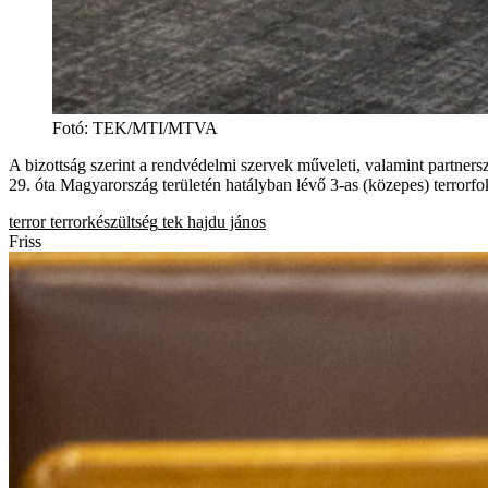
Fotó
:
TEK/MTI/MTVA
A bizottság szerint a rendvédelmi szervek műveleti, valamint partner
29. óta Magyarország területén hatályban lévő 3-as (közepes) terrorfok
terror
terrorkészültség
tek
hajdu jános
Friss