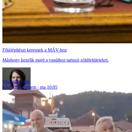
Főtájépítészt keresnek a MÁV-hoz
Máshogy kezelik majd a vasúthoz tartozó zöldfelületeket.
Windisch Judit
környezetvédelem
ma 10:05