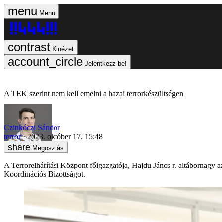
Menü
Kinézet
Jelentkezz be!
A TEK szerint nem kell emelni a hazai terrorkészültségen
Czinkóczi Sándor
terror
2023. október 17. 15:48
Megosztás
A Terrorelhárítási Központ főigazgatója, Hajdu János r. altábornagy a
Koordinációs Bizottságot.