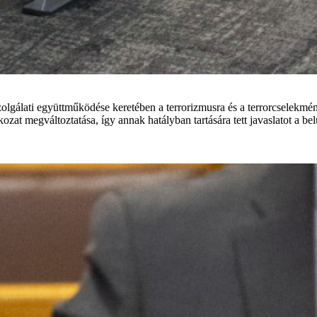
szolgálati együttműködése keretében a terrorizmusra és a terrorcselek
ozat megváltoztatása, így annak hatályban tartására tett javaslatot a b