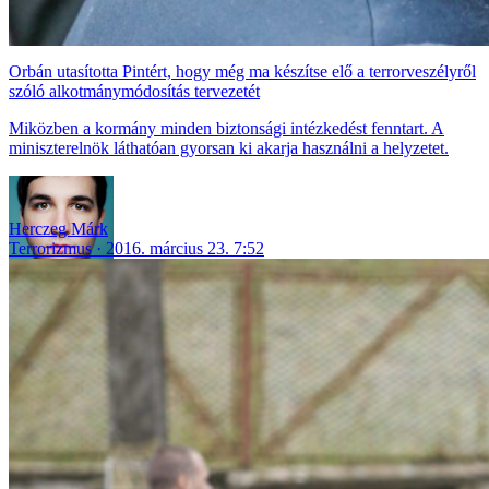
Orbán utasította Pintért, hogy még ma készítse elő a terrorveszélyről
szóló alkotmánymódosítás tervezetét
Miközben a kormány minden biztonsági intézkedést fenntart. A
miniszterelnök láthatóan gyorsan ki akarja használni a helyzetet.
Herczeg Márk
Terrorizmus
2016. március 23. 7:52