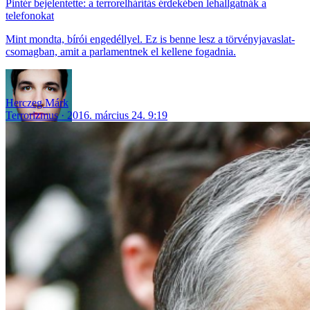
Pintér bejelentette: a terrorelhárítás érdekében lehallgatnák a
telefonokat
Mint mondta, bírói engedéllyel. Ez is benne lesz a törvényjavaslat-
csomagban, amit a parlamentnek el kellene fogadnia.
Herczeg Márk
Terrorizmus
2016. március 24. 9:19