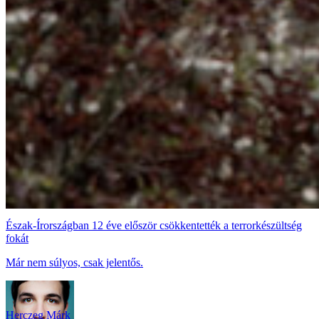
Észak-Írországban 12 éve először csökkentették a terrorkészültség
fokát
Már nem súlyos, csak jelentős.
Herczeg Márk