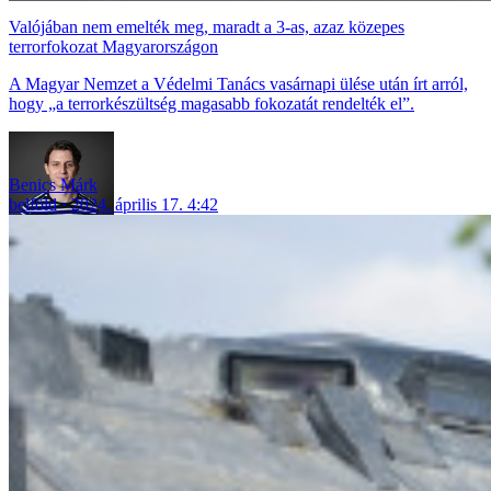
Valójában nem emelték meg, maradt a 3-as, azaz közepes
terrorfokozat Magyarországon
A Magyar Nemzet a Védelmi Tanács vasárnapi ülése után írt arról,
hogy „a terrorkészültség magasabb fokozatát rendelték el”.
Benics Márk
belföld
2024. április 17. 4:42