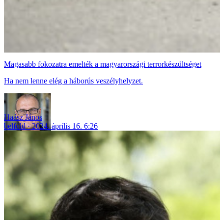
Magasabb fokozatra emelték a magyarországi terrorkészültséget
Ha nem lenne elég a háborús veszélyhelyzet.
Haász János
belföld
2024. április 16. 6:26