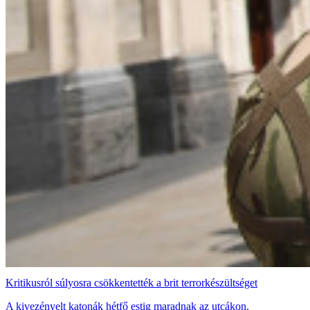
Kritikusról súlyosra csökkentették a brit terrorkészültséget
A kivezényelt katonák hétfő estig maradnak az utcákon.