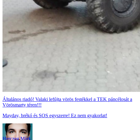
Általános riadó! Valaki lefújta vörös festékkel a TEK páncélosát a
Vörösmarty téren!!!
Mayday, brékó és SOS egyszerre! Ez nem gyakorlat!
Herczeg Márk