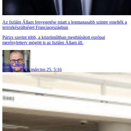
Az Iszlám Állam fenyegetése miatt a legmagasabb szintre emelték a
terrorkészültséget Franciaországban
Párizs szerint több, a közelmúltban meghiúsított európai
merényletterv mögött is az Iszlám Állam áll.
Haász János
külföld
2024. március 25. 5:16