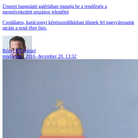
Ünnepi hangulatú galériában mutatja be a rendőrség a
megnövekedett országos jelenlétet
Csodálatos, karácsonyi képösszeállításban tűnnek fel nagyvárosaink
utcáin a rend éber őrei.
Rényi Pál Dániel
rendőrség
2016. december 20. 13:32