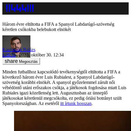
Három évre eltiltotta a FIFA a Spanyol Labdarúgó-szövetség
kéretlen csókokba belebukott elnökét
Kaufmann Balázs
külföld
2023. október 30. 12:34
Megosztás
Minden futballhoz kapcsolódó tevékenységtől eltiltotta a FIFA a
következő három évre Luis Rubialest, a Spanyol Labdarúgó-
szövetség korábbi elnökét. A spanyol győzelemmel zárult női
vébédöntő utáni erőszakos csókja, a játékosok fogdosása miatt Luis
Rubiales igazi közellenség lett. Augusztusban az ünneplő
játékosokat kéretlenül megcsókolta, ez pedig óriási botrányt szült
Spanyolországban. Az esetéről
itt írtunk hosszan
.