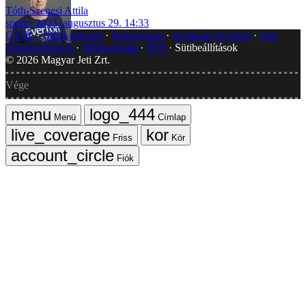
Tóth-Szenesi Attila
sport
2023. augusztus 29. 14:33
GYIK
Hibát jelentek
Impresszum
Javítások kezelése
Jogi
dokumentumok
Médiaajánlat
RSS
Sütibeállítások
©
2026
Magyar Jeti Zrt.
Vége
Menü
Címlap
Friss
Kör
Fiók