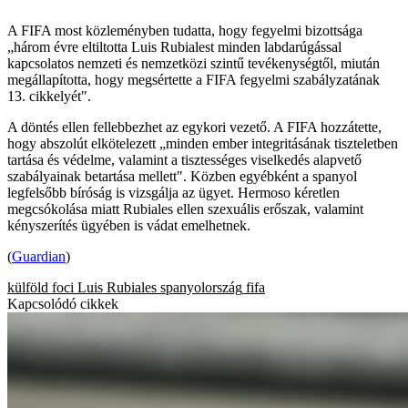
A FIFA most közleményben tudatta, hogy fegyelmi bizottsága
„három évre eltiltotta Luis Rubialest minden labdarúgással
kapcsolatos nemzeti és nemzetközi szintű tevékenységtől, miután
megállapította, hogy megsértette a FIFA fegyelmi szabályzatának
13. cikkelyét".
A döntés ellen fellebbezhet az egykori vezető. A FIFA hozzátette,
hogy abszolút elkötelezett „minden ember integritásának tiszteletben
tartása és védelme, valamint a tisztességes viselkedés alapvető
szabályainak betartása mellett". Közben egyébként a spanyol
legfelsőbb bíróság is vizsgálja az ügyet. Hermoso kéretlen
megcsókolása miatt Rubiales ellen szexuális erőszak, valamint
kényszerítés ügyében is vádat emelhetnek.
(
Guardian
)
külföld
foci
Luis Rubiales
spanyolország
fifa
Kapcsolódó cikkek