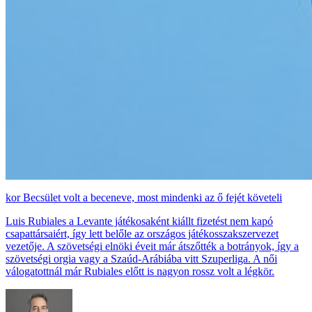
Becsület volt a beceneve, most mindenki az ő fejét követeli
Luis Rubiales a Levante játékosaként kiállt fizetést nem kapó
csapattársaiért, így lett belőle az országos játékosszakszervezet
vezetője. A szövetségi elnöki éveit már átszőtték a botrányok, így a
szövetségi orgia vagy a Szaúd-Arábiába vitt Szuperliga. A női
válogatottnál már Rubiales előtt is nagyon rossz volt a légkör.