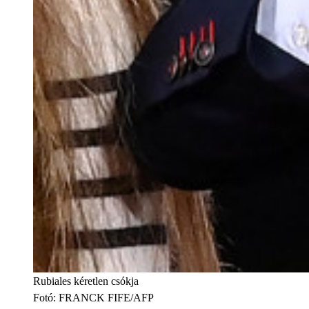
Rubiales kéretlen csókja
Fotó
:
FRANCK FIFE/AFP