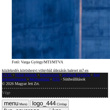
Fotó
:
Varga György/MTI/MTVA
közlekedés
köröshegyi völgyhíd
útlezárás
baleset
m7-es
GYIK
Hibát jelentek
Impresszum
Javítások kezelése
Jogi
dokumentumok
Médiaajánlat
RSS
Sütibeállítások
©
2026
Magyar Jeti Zrt.
Vége
Menü
Címlap