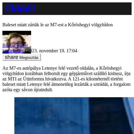
Baleset miatt zárták le az M7-est a Kőröshegyi völgyhídon
Bódog Bálint
közlekedés
2023. november 19. 17:04
Megosztás
Az M7-es autópálya Letenye felé vezető oldalán, a Kőröshegyi
völgyhídon korábban felborult egy gépjárművet szállító kisbusz, írja
az MTI az Útinformra hivatkozva. A 121-es kilométernél történt
baleset miatt Letenye felé átmenetileg lezárták a sztrádát, a forgalom
azóta egy sávon újraindult.