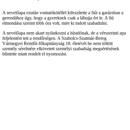
A nevelőapa ezután vontatókötéllel kifeszítette a fiút a garázsban a
gerendához úgy, hogy a gyereknek csak a lábujja ért le. A fiú
elmondása szerint több óra volt, mire ki tudott szabadulni.
A nevelőapa nem akart nyilatkozni a híradónak, de a vérszerinti apa
feljelentést tett a rendőrségen. A Szabolcs-Szatmár-Bereg
Vármegyei Rendőr-főkapitányság 18. életévét be nem töltött
személy sérelmére elkövetett személyi szabadság megsértésének
bűntette miatt rendelt el nyomozást.