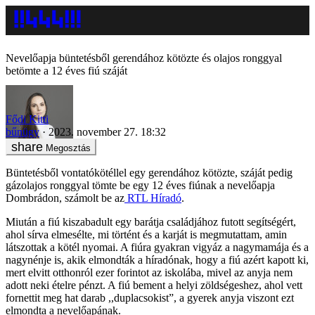
Nevelőapja büntetésből gerendához kötözte és olajos ronggyal
betömte a 12 éves fiú száját
Fődi Kitti
bűnügy
2023. november 27. 18:32
Megosztás
Büntetésből vontatókötéllel egy gerendához kötözte, száját pedig
gázolajos ronggyal tömte be egy 12 éves fiúnak a nevelőapja
Dombrádon, számolt be az
RTL Híradó
.
Miután a fiú kiszabadult egy barátja családjához futott segítségért,
ahol sírva elmesélte, mi történt és a karját is megmutattam, amin
látszottak a kötél nyomai. A fiúra gyakran vigyáz a nagymamája és a
nagynénje is, akik elmondták a híradónak, hogy a fiú azért kapott ki,
mert elvitt otthonról ezer forintot az iskolába, mivel az anyja nem
adott neki ételre pénzt. A fiú bement a helyi zöldségeshez, ahol vett
fornettit meg hat darab ,,duplacsokist”, a gyerek anyja viszont ezt
elmondta a nevelőapának.