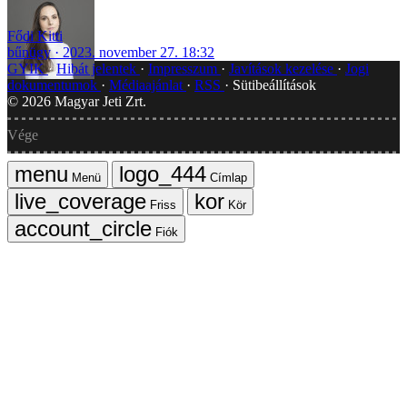
Fődi Kitti
bűnügy
2023. november 27. 18:32
GYIK
Hibát jelentek
Impresszum
Javítások kezelése
Jogi
dokumentumok
Médiaajánlat
RSS
Sütibeállítások
©
2026
Magyar Jeti Zrt.
Vége
Menü
Címlap
Friss
Kör
Fiók