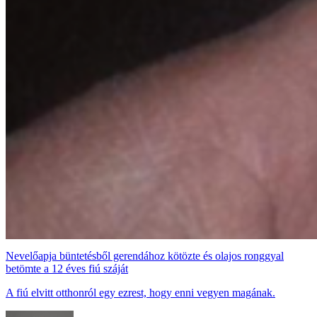
Nevelőapja büntetésből gerendához kötözte és olajos ronggyal
betömte a 12 éves fiú száját
A fiú elvitt otthonról egy ezrest, hogy enni vegyen magának.