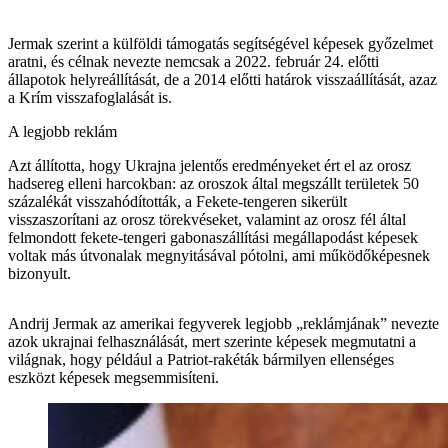
Jermak szerint a külföldi támogatás segítségével képesek győzelmet
aratni, és célnak nevezte nemcsak a 2022. február 24. előtti
állapotok helyreállítását, de a 2014 előtti határok visszaállítását, azaz
a Krím visszafoglalását is.
A legjobb reklám
Azt állította, hogy Ukrajna jelentős eredményeket ért el az orosz
hadsereg elleni harcokban: az oroszok által megszállt területek 50
százalékát visszahódították, a Fekete-tengeren sikerült
visszaszorítani az orosz törekvéseket, valamint az orosz fél által
felmondott fekete-tengeri gabonaszállítási megállapodást képesek
voltak más útvonalak megnyitásával pótolni, ami működőképesnek
bizonyult.
Andrij Jermak az amerikai fegyverek legjobb „reklámjának” nevezte
azok ukrajnai felhasználását, mert szerinte képesek megmutatni a
világnak, hogy például a Patriot-rakéták bármilyen ellenséges
eszközt képesek megsemmisíteni.