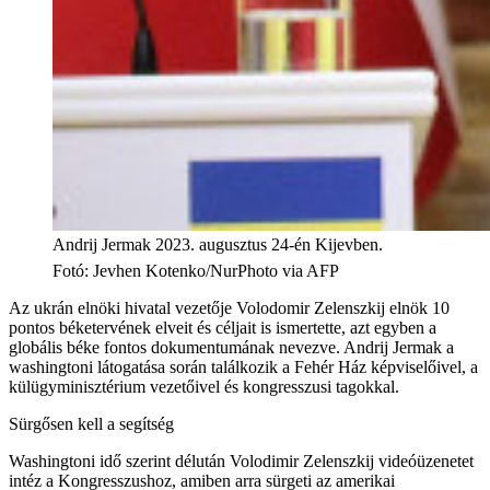
Andrij Jermak 2023. augusztus 24-én Kijevben.
Fotó
:
Jevhen Kotenko/NurPhoto via AFP
Az ukrán elnöki hivatal vezetője Volodomir Zelenszkij elnök 10
pontos béketervének elveit és céljait is ismertette, azt egyben a
globális béke fontos dokumentumának nevezve. Andrij Jermak a
washingtoni látogatása során találkozik a Fehér Ház képviselőivel, a
külügyminisztérium vezetőivel és kongresszusi tagokkal.
Sürgősen kell a segítség
Washingtoni idő szerint délután Volodimir Zelenszkij videóüzenetet
intéz a Kongresszushoz, amiben arra sürgeti az amerikai