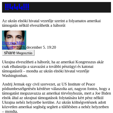
Az ukrán elnöki hivatal vezetője szerint a folyamatos amerikai
támogatás nélkül elveszíthetik a háborút
Herczeg Márk
háború
2023. december 5. 19:20
Megosztás
Ukrajna elveszítheti a háborút, ha az amerikai Kongresszus akár
csak elhalasztja a szavazást a további pénzügyi és katonai
támogatásról – mondta az ukrán elnöki hivatal vezetője
Washingtonban.
Andrij Jermak egy civil szervezet, az US Institute of Peace
pódiumbeszélgetésén kérdésre válaszolta azt, nagyon fontos, hogy a
támogatást megszavazza az amerikai törvényhozás, mert a Joe Biden
elnök által az ukrajnai támogatások folytatására kért pénz nélkül
Ukrajna nehéz helyzetbe kerülne. Az ukrán költségvetésnek adott
közvetlen amerikai segítség segített a túlélésben a nehéz helyzetben
– mondta.