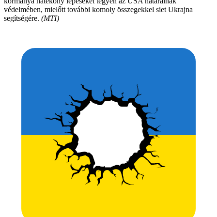
kormánya hatékony lépéseket tegyen az USA határainak
védelmében, mielőtt további komoly összegekkel siet Ukrajna
segítségére.
(MTI)