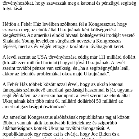
törvényhozókat, hogy szavazzák meg a katonai és pénzügyi segítség
folytatását.
Hétfőn a Fehér Ház levélben szólította fel a Kongresszust, hogy
szavazza meg az elnök által Ukrajnának kért költségvetési
kiegészítést. Az amerikai elnöki hivatal költségvetési irodáját vezető
Shalanda Young levelében sürgősnek nevezte a Kongresszus
lépését, mert az év végén elfogy a korábban jóváhagyott keret.
A levél szerint az USA törvényhozása eddig már 111 milliárd dollárt
(kb. 40 ezer milliárd forintot) hagyott jóvá Ukrajnának. A levél
szerint további pénzre van szükség, és „ha a segítségnyújtás leáll,
akkor az jelentős problémákat okoz majd Ukrajnának”.
A Fehér Ház többek között azzal érvel, hogy az ukrán katonai
támogatás számottevő amerikai gazdasági haszonnal is jár, ugyanis
segít élénkíteni az amerikai hadiipart: a levél szerint az elnök által
Ukrajnának kért több mint 61 milliárd dollárból 50 milliárd az
amerikai gazdaságot ösztönözné.
Az amerikai Kongresszus alsóházának republikánus tagjai között
többen vannak, akik komolyabb feltételekhez és szigorúbb
átláthatósághoz kötnék Ukrajna további támogatását. A
republikánusok egy része azt is elvárja, hogy Joe Biden és a