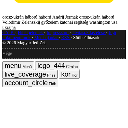
orosz-ukrán háború
háború
Andrij Jermak
orosz-ukrán háború
Volodimir Zelenszkij
győzelem
katonai segítség
washington
usa
ukrajna
GYIK
Hibát jelentek
Impresszum
Javítások kezelése
Jogi
dokumentumok
Médiaajánlat
RSS
Sütibeállítások
©
2026
Magyar Jeti Zrt.
Vége
Menü
Címlap
Friss
Kör
Fiók