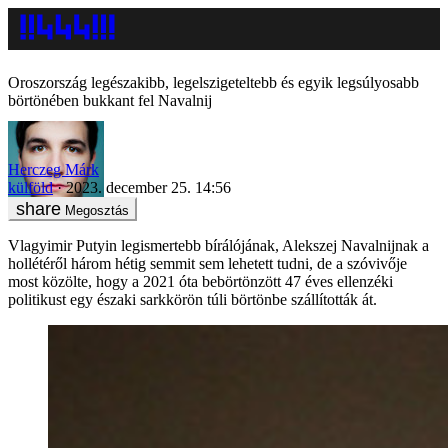
Oroszország legészakibb, legelszigeteltebb és egyik legsúlyosabb
börtönében bukkant fel Navalnij
Herczeg Márk
külföld
2023. december 25. 14:56
Megosztás
Vlagyimir Putyin legismertebb bírálójának, Alekszej Navalnijnak a
hollétéről három hétig semmit sem lehetett tudni, de a szóvivője
most közölte, hogy a 2021 óta bebörtönzött 47 éves ellenzéki
politikust egy északi sarkkörön túli börtönbe szállították át.