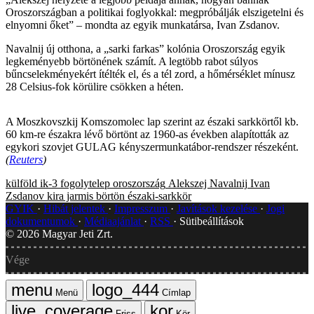
Oroszországban a politikai foglyokkal: megpróbálják elszigetelni és
elnyomni őket” – mondta az egyik munkatársa, Ivan Zsdanov.
Navalnij új otthona, a „sarki farkas” kolónia Oroszország egyik
legkeményebb börtönének számít. A legtöbb rabot súlyos
bűncselekményekért ítélték el, és a tél zord, a hőmérséklet mínusz
28 Celsius-fok körülire csökken a héten.
A Moszkovszkij Komszomolec lap szerint az északi sarkkörtől kb.
60 km-re északra lévő börtönt az 1960-as években alapították az
egykori szovjet GULAG kényszermunkatábor-rendszer részeként.
(
Reuters
)
külföld
ik-3
fogolytelep
oroszország
Alekszej Navalnij
Ivan
Zsdanov
kira jarmis
börtön
északi-sarkkör
GYIK
Hibát jelentek
Impresszum
Javítások kezelése
Jogi
dokumentumok
Médiaajánlat
RSS
Sütibeállítások
©
2026
Magyar Jeti Zrt.
Vége
Menü
Címlap
Friss
Kör