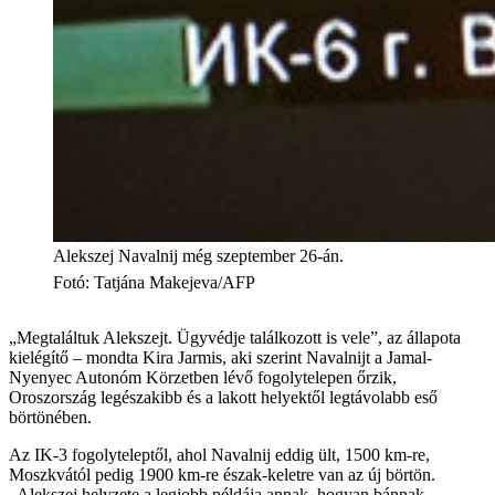
Alekszej Navalnij még szeptember 26-án.
Fotó
:
Tatjána Makejeva/AFP
„Megtaláltuk Alekszejt. Ügyvédje találkozott is vele”, az állapota
kielégítő – mondta Kira Jarmis, aki szerint Navalnijt a Jamal-
Nyenyec Autonóm Körzetben lévő fogolytelepen őrzik,
Oroszország legészakibb és a lakott helyektől legtávolabb eső
börtönében.
Az IK-3 fogolyteleptől, ahol Navalnij eddig ült, 1500 km-re,
Moszkvától pedig 1900 km-re észak-keletre van az új börtön.
„Alekszej helyzete a legjobb példája annak, hogyan bánnak