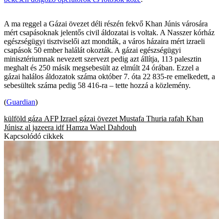
A ma reggel a Gázai övezet déli részén fekvő Khan Júnis városára
mért csapásoknak jelentős civil áldozatai is voltak. A Nasszer kórház
egészségügyi tisztviselői azt mondták, a város házaira mért izraeli
csapások 50 ember halálát okozták. A gázai egészségügyi
minisztériumnak nevezett szervezt pedig azt állítja, 113 palesztin
meghalt és 250 másik megsebesült az elmúlt 24 órában. Ezzel a
gázai halálos áldozatok száma október 7. óta 22 835-re emelkedett, a
sebesültek száma pedig 58 416-ra – tette hozzá a közlemény.
(
Guardian
)
külföld
gáza
AFP
Izrael
gázai övezet
Mustafa Thuria
rafah
Khan
Júnisz
al jazeera
idf
Hamza Wael Dahdouh
Kapcsolódó cikkek