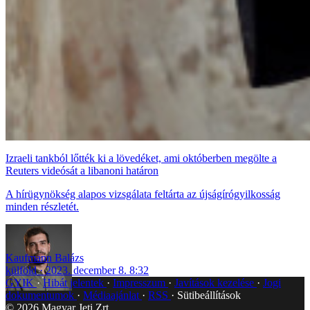
Izraeli tankból lőtték ki a lövedéket, ami októberben megölte a
Reuters videósát a libanoni határon
A hírügynökség alapos vizsgálata feltárta az újságírógyilkosság
minden részletét.
Kaufmann Balázs
külföld
2023. december 8. 8:32
GYIK
Hibát jelentek
Impresszum
Javítások kezelése
Jogi
dokumentumok
Médiaajánlat
RSS
Sütibeállítások
©
2026
Magyar Jeti Zrt.