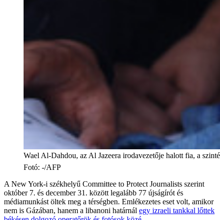
Wael Al-Dahdou, az Al Jazeera irodavezetője halott fia, a szi
Fotó
:
-/AFP
A New York-i székhelyű Committee to Protect Journalists szerint
október 7. és december 31. között legalább 77 újságírót és
médiamunkást öltek meg a térségben. Emlékezetes eset volt, amikor
nem is Gázában, hanem a libanoni határnál
egy izraeli tankkal lőttek
békésen dolgozó operatőrök és fotósok közé
.