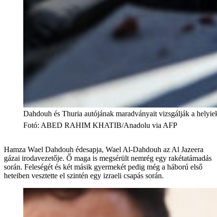
Dahdouh és Thuria autójának maradványait vizsgálják a helyie
Fotó
:
ABED RAHIM KHATIB/Anadolu via AFP
Hamza Wael Dahdouh édesapja, Wael Al-Dahdouh az Al Jazeera
gázai irodavezetője. Ő maga is megsérült nemrég egy rakétatámadás
során. Feleségét és két másik gyermekét pedig még a háború első
heteiben vesztette el szintén egy izraeli csapás során.