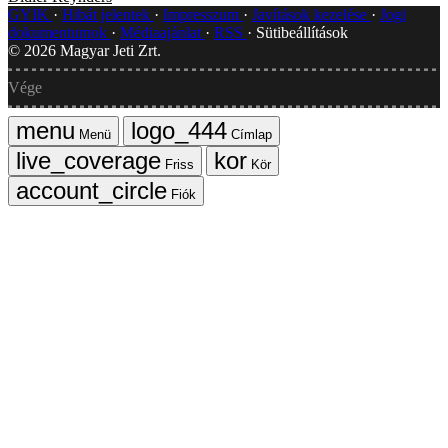
GYIK
Hibát jelentek
Impresszum
Javítások kezelése
Jogi
dokumentumok
Médiaajánlat
RSS
Sütibeállítások
©
2026
Magyar Jeti Zrt.
Vége
Menü
Címlap
Friss
Kör
Fiók