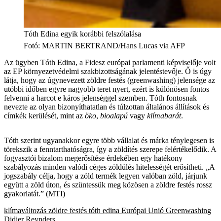
Tóth Edina egyik korábbi felszólalása
Fotó
:
MARTIN BERTRAND/Hans Lucas via AFP
Az ügyben Tóth Edina, a Fidesz európai parlamenti képviselője volt
az EP környezetvédelmi szakbizottságának jelentéstevője. Ő is úgy
látja, hogy az úgynevezett zöldre festés (greenwashing) jelensége az
utóbbi időben egyre nagyobb teret nyert, ezért is különösen fontos
felvenni a harcot e káros jelenséggel szemben. Tóth fontosnak
nevezte az olyan bizonyíthatatlan és túlzottan általános állítások és
címkék kerülését, mint az
öko
,
bioalapú
vagy
klímabarát
.
Tóth szerint ugyanakkor egyre több vállalat és márka ténylegesen is
törekszik a fenntarthatóságra, így a zöldítés szerepe felértékelődik. A
fogyasztói bizalom megerősítése érdekében egy hatékony
szabályozás minden valódi céges zöldülés hitelességét erősítheti. „A
jogszabály célja, hogy a zöld termék legyen valóban zöld, járjunk
együtt a zöld úton, és szüntessük meg közösen a zöldre festés rossz
gyakorlatát.” (MTI)
klímaváltozás
zöldre festés
tóth edina
Európai Unió
Greenwashing
Didier Reynders