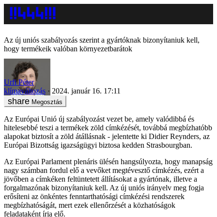
Az új uniós szabályozás szerint a gyártóknak bizonyítaniuk kell,
hogy termékeik valóban környezetbarátok
Urfi Péter
klímaváltozás
2024. január 16. 17:11
Megosztás
Az Európai Unió új szabályozást vezet be, amely valódibbá és
hitelesebbé teszi a termékek zöld címkézését, továbbá megbízhatóbb
alapokat biztosít a zöld átállásnak - jelentette ki Didier Reynders, az
Európai Bizottság igazságügyi biztosa kedden Strasbourgban.
Az Európai Parlament plenáris ülésén hangsúlyozta, hogy manapság
nagy számban fordul elő a vevőket megtévesztő címkézés, ezért a
jövőben a címkéken feltüntetett állításokat a gyártónak, illetve a
forgalmazónak bizonyítaniuk kell. Az új uniós irányelv meg fogja
erősíteni az önkéntes fenntarthatósági címkézési rendszerek
megbízhatóságát, mert ezek ellenőrzését a közhatóságok
feladataként írja elő.