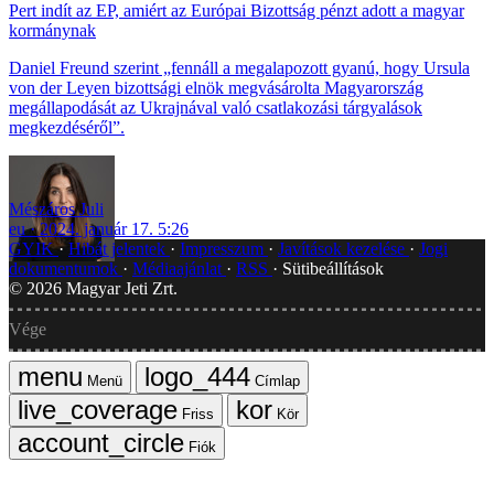
Pert indít az EP, amiért az Európai Bizottság pénzt adott a magyar
kormánynak
Daniel Freund szerint „fennáll a megalapozott gyanú, hogy Ursula
von der Leyen bizottsági elnök megvásárolta Magyarország
megállapodását az Ukrajnával való csatlakozási tárgyalások
megkezdéséről”.
Mészáros Juli
eu
2024. január 17. 5:26
GYIK
Hibát jelentek
Impresszum
Javítások kezelése
Jogi
dokumentumok
Médiaajánlat
RSS
Sütibeállítások
©
2026
Magyar Jeti Zrt.
Vége
Menü
Címlap
Friss
Kör
Fiók