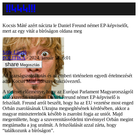
Kocsis Máté azért nácizta le Daniel Freund német EP-képviselőt,
mert az egy vitát a bíróságon oldana meg
Szily László
POLITIKA
2024. január 18. 6:01
Megosztás
Az igazságszolgáltatás és az emberi történelem egyedi értelmezését
adta Kocsis Máté fideszes frakcióvezető.
A történet előzménye, hogy az Európai Parlament Magyarországról
szóló szerdai vitájában Daniel Freund német EP-képviselő is
felszólalt. Freund arról beszélt, hogy ha az EU vezetése most enged
Orbán zsarolásának Ukrajna megsegítésének kérdésében, akkor a
magyar miniszterelnök később is zsarolni fogja az uniót. Majd
megemlítette, hogy a szuverenitásvédelmi törvénnyel Orbán megint
megtámadta a jog uralmát. A felszólalását azzal zárta, hogy
“találkozunk a bíróságon”.