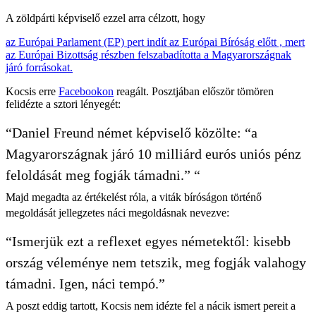
A zöldpárti képviselő ezzel arra célzott, hogy
az Európai Parlament (EP) pert indít az Európai Bíróság előtt , mert
az Európai Bizottság részben felszabadította a Magyarországnak
járó forrásokat.
Kocsis erre
Facebookon
reagált. Posztjában először tömören
felidézte a sztori lényegét:
“Daniel Freund német képviselő közölte: “a
Magyarországnak járó 10 milliárd eurós uniós pénz
feloldását meg fogják támadni.” “
Majd megadta az értékelést róla, a viták bíróságon történő
megoldását jellegzetes náci megoldásnak nevezve:
“Ismerjük ezt a reflexet egyes németektől: kisebb
ország véleménye nem tetszik, meg fogják valahogy
támadni. Igen, náci tempó.”
A poszt eddig tartott, Kocsis nem idézte fel a nácik ismert pereit a