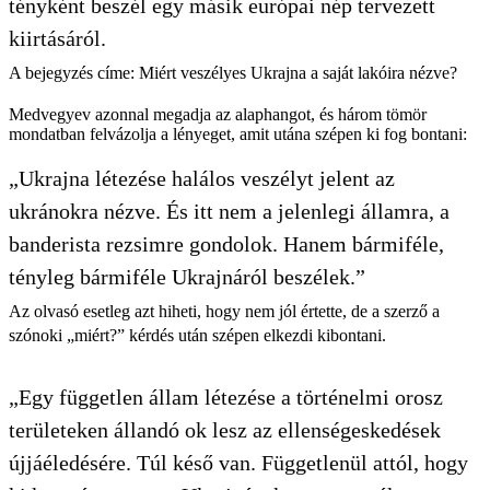
tényként beszél egy másik európai nép tervezett
kiirtásáról.
A bejegyzés címe: Miért veszélyes Ukrajna a saját lakóira nézve?
Medvegyev azonnal megadja az alaphangot, és három tömör
mondatban felvázolja a lényeget, amit utána szépen ki fog bontani:
„Ukrajna létezése halálos veszélyt jelent az
ukránokra nézve. És itt nem a jelenlegi államra, a
banderista rezsimre gondolok. Hanem bármiféle,
tényleg bármiféle Ukrajnáról beszélek.”
Az olvasó esetleg azt hiheti, hogy nem jól értette, de a szerző a
szónoki „miért?” kérdés után szépen elkezdi kibontani.
„Egy független állam létezése a történelmi orosz
területeken állandó ok lesz az ellenségeskedések
újjáéledésére. Túl késő van. Függetlenül attól, hogy