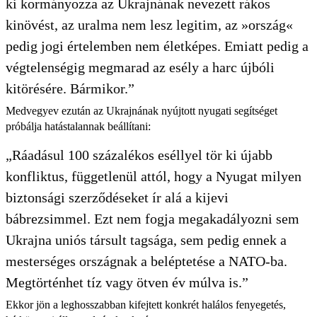
ki kormányozza az Ukrajnának nevezett rákos
kinövést, az uralma nem lesz legitim, az »ország«
pedig jogi értelemben nem életképes. Emiatt pedig a
végtelenségig megmarad az esély a harc újbóli
kitörésére. Bármikor.”
Medvegyev ezután az Ukrajnának nyújtott nyugati segítséget
próbálja hatástalannak beállítani:
„Ráadásul 100 százalékos eséllyel tör ki újabb
konfliktus, függetlenül attól, hogy a Nyugat milyen
biztonsági szerződéseket ír alá a kijevi
bábrezsimmel. Ezt nem fogja megakadályozni sem
Ukrajna uniós társult tagsága, sem pedig ennek a
mesterséges országnak a beléptetése a NATO-ba.
Megtörténhet tíz vagy ötven év múlva is.”
Ekkor jön a leghosszabban kifejtett konkrét halálos fenyegetés,