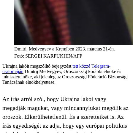
Dmitrij Medvegyev a Kremlben 2023. március 21-én.
Fotó
:
SERGEI KARPUKHIN/AFP
Ukrajna lakóit megszólító bejegyzést
tett közzé Telegram-
csatornáján
Dmitrij Medvegyev, Oroszország korábbi elnöke és
miniszterelnöke, aki jelenleg az Oroszországi Föderáció Biztonsági
Tanácsának elnökhelyettese.
Az írás arról szól, hogy Ukrajna lakói vagy
megadják magukat, vagy mindannyiukat megölik az
oroszok. Elkerülhetetlenül. És a szeretteiket is. Az
írás egyediségét az adja, hogy egy európai politikus