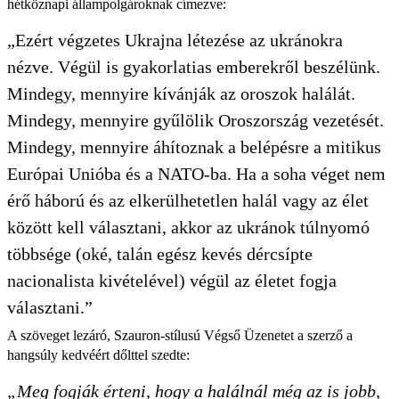
hétköznapi állampolgároknak címezve:
„Ezért végzetes Ukrajna létezése az ukránokra
nézve. Végül is gyakorlatias emberekről beszélünk.
Mindegy, mennyire kívánják az oroszok halálát.
Mindegy, mennyire gyűlölik Oroszország vezetését.
Mindegy, mennyire áhítoznak a belépésre a mitikus
Európai Unióba és a NATO-ba. Ha a soha véget nem
érő háború és az elkerülhetetlen halál vagy az élet
között kell választani, akkor az ukránok túlnyomó
többsége (oké, talán egész kevés dércsípte
nacionalista kivételével) végül az életet fogja
választani.”
A szöveget lezáró, Szauron-stílusú Végső Üzenetet a szerző a
hangsúly kedvéért dőlttel szedte:
„Meg fogják érteni, hogy
a halálnál
még az is jobb,