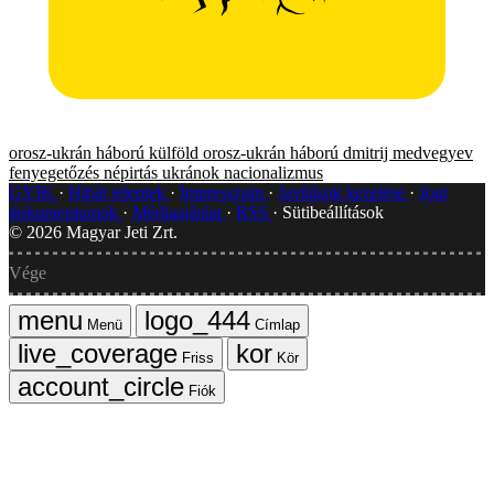
orosz-ukrán háború
külföld
orosz-ukrán háború
dmitrij medvegyev
fenyegetőzés
népirtás
ukránok
nacionalizmus
GYIK
Hibát jelentek
Impresszum
Javítások kezelése
Jogi
dokumentumok
Médiaajánlat
RSS
Sütibeállítások
©
2026
Magyar Jeti Zrt.
Vége
Menü
Címlap
Friss
Kör
Fiók