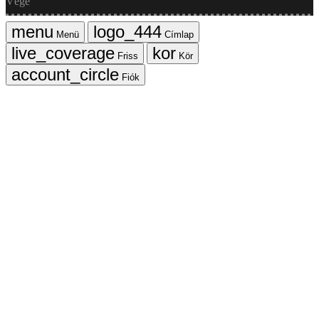
Vége
Menü
Címlap
Friss
Kör
Fiók