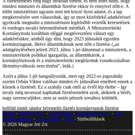
A fizetésemelés elég nagy titokban történt, és nem lehet tudni, hogy
minden miniszter és államtitkár fizetése ekkor és ennyivel nőtt-e. A
többi minisztérium ugyanis nem tett közzé ilyen adatot, és a lap
megkeresésére sem válaszoltak, így az most közérdekű adatkéréssel
igyekszik megtudni a minisztériumi legfelsőbb vezetők keresetének
és esetleges tavalyi béremelésének mértékét. A Miniszterelnöki
Kormányiroda korábban eléggé megtévesztően választ egy
adatkérésükre, amiből úgy tűnt, hogy 2023 júliusától egyetlen
kormánytagnak, illetve államtitkárnak nem nőtt a fizetése („az
adatigénylésében jelzett 2023. július 1-jei dátummal a miniszterek, a
miniszterelnök politikai igazgatója, az államtitkárok, a
kormánybiztosok és a miniszterelnöki megbízottak vonatkozásában
illetményváltozás nem történt”, írták.)
Azért a július 1-jét hangsúlyozták, mert egy 2022-es jogszabály
szerint Orbán Viktor valóban minden év júliusában emelheti ennek a
körnek a fizetését. Ez a szabály csak ettől az évtől lép életbe – így
tavaly még tavasszal kaphattak fizetésemelést azok, akiknek a bérét,
nagy szerencséjükre, nem az uniós pénzek sorsához kötötték.
belföld
pintér sándor
béremelés
fizetés
kormánytagok fizetése
GYIK
Hibát jelentek
Impresszum
Javítások kezelése
Jogi
dokumentumok
Médiaajánlat
RSS
Sütibeállítások
©
2026
Magyar Jeti Zrt.