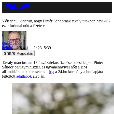
Véletlenül kiderült, hogy Pintér Sándornak tavaly titokban havi 462
ezer forinttal nőtt a fizetése
Haász János
belföld
2024. január 23. 5:39
Megosztás
Tavaly márciusban 17,5 százalékos fizetésemelést kapott Pintér
Sándor belügyminiszter, és ugyanennyivel nőtt a BM
államtitkárainak keresete is –
írja
a 24.hu kormány a honlapjára
feltöltött
adatlapok
alapján.