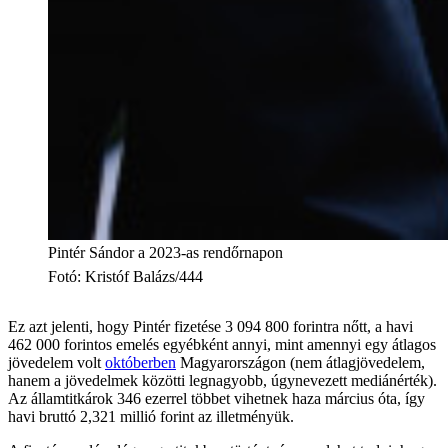
Pintér Sándor a 2023-as rendőrnapon
Fotó
:
Kristóf Balázs/444
Ez azt jelenti, hogy Pintér fizetése 3 094 800 forintra nőtt, a havi
462 000 forintos emelés egyébként annyi, mint amennyi egy átlagos
jövedelem volt
októberben
Magyarországon (nem átlagjövedelem,
hanem a jövedelmek közötti legnagyobb, úgynevezett mediánérték).
Az államtitkárok 346 ezerrel többet vihetnek haza március óta, így
havi bruttó 2,321 millió forint az illetményük.