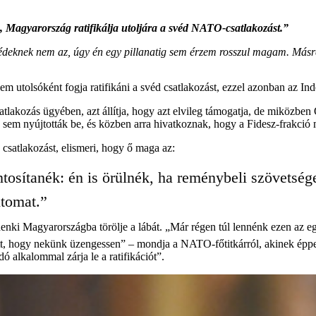
, Magyarország ratifikálja utoljára a svéd NATO-csatlakozást.”
deknek nem az, úgy én egy pillanatig sem érzem rosszul magam. Másrész
em utolsóként fogja ratifikáni a svéd csatlakozást, ezzel azonban az In
akozás ügyében, azt állítja, hogy azt elvileg támogatja, de miközben 
a sem nyújtották be, és közben arra hivatkoznak, hogy a Fidesz-frakció
csatlakozást, elismeri, hogy ő maga az:
ntosítanék: én is örülnék, ha reménybeli szövets
ntomat.”
ki Magyarországba törölje a lábát. „Már régen túl lennénk ezen az egés
tt, hogy nekünk üzengessen” – mondja a NATO-főtitkárról, akinek éppen
 alkalommal zárja le a ratifikációt”.