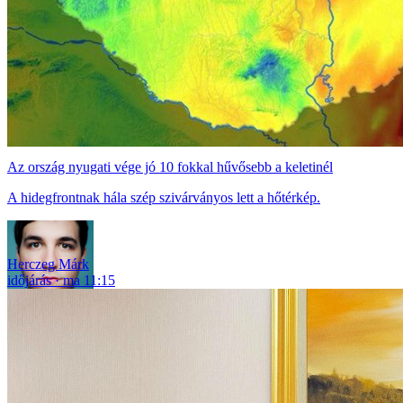
Az ország nyugati vége jó 10 fokkal hűvősebb a keletinél
A hidegfrontnak hála szép szivárványos lett a hőtérkép.
Herczeg Márk
időjárás
ma 11:15