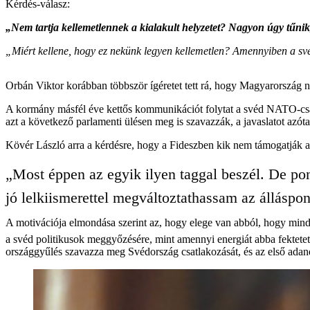
Kérdés-válasz:
„Nem tartja kellemetlennek a kialakult helyzetet? Nagyon úgy tűnik
„Miért kellene, hogy ez nekünk legyen kellemetlen? Amennyiben a své
Orbán Viktor korábban többször ígéretet tett rá, hogy Magyarország n
A kormány másfél éve kettős kommunikációt folytat a svéd NATO-csatl
azt a következő parlamenti ülésen meg is szavazzák, a javaslatot azót
Kövér László arra a kérdésre, hogy a Fideszben kik nem támogatják a 
„Most éppen az egyik ilyen taggal beszél. De po
jó lelkiismerettel megváltoztathassam az álláspo
A motivációja elmondása szerint az, hogy elege van abból, hogy minden
a svéd politikusok meggyőzésére, mint amennyi energiát abba fektete
országgyűlés szavazza meg Svédország csatlakozását, és az első adandó