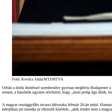
Fotó
:
Kovács Attila/MTI/MTVA
Orbán a török döntéssel szembesülve gyorsan meghívta Budapestre a sv
semmi, a házelnök ugyanis sérelmezi, hogy „most pedig úgy tűnik, ho
A magyar országgyűlés tavaszi ülésszaka február 26-án indul. Hamara
interjúban azt mondja az ellenzék kísérlete, „akik rendre nem a magya