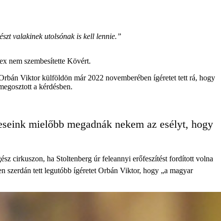
t valakinek utolsónak is kell lennie.”
dex nem szembesítette Kövért.
Orbán Viktor külföldön már 2022 novemberében ígéretet tett rá, hogy
 megosztott a kérdésben.
égeseink mielőbb megadnák nekem az esélyt, hogy
z cirkuszon, ha Stoltenberg úr feleannyi erőfeszítést fordított volna
 szerdán tett legutóbb ígéretet Orbán Viktor, hogy „a magyar