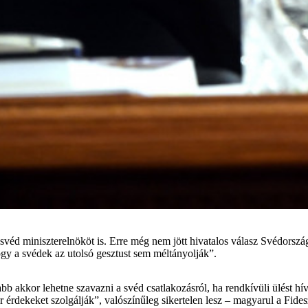
éd miniszterelnököt is. Erre még nem jött hivatalos válasz Svédország
gy a svédek az utolsó gesztust sem méltányolják”.
bb akkor lehetne szavazni a svéd csatlakozásról, ha rendkívüli ülést
r érdekeket szolgálják”, valószínűleg sikertelen lesz – magyarul a Fide