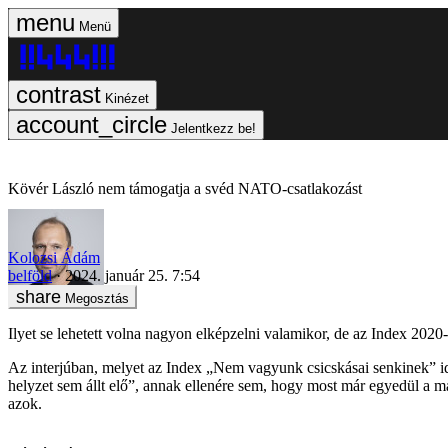
Menü
Kinézet
Jelentkezz be!
Kövér László nem támogatja a svéd NATO-csatlakozást
Kolozsi Ádám
belföld
2024. január 25. 7:54
Megosztás
Ilyet se lehetett volna nagyon elképzelni valamikor, de az Index 202
Az interjúban, melyet az Index „Nem vagyunk csicskásai senkinek” idé
helyzet sem állt elő”, annak ellenére sem, hogy most már egyedül a 
azok.