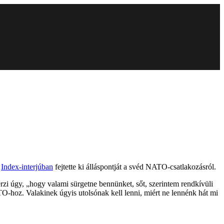
y
Index-interjúban
fejtette ki álláspontját a svéd NATO-csatlakozásról.
rzi úgy, „hogy valami sürgetne bennünket, sőt, szerintem rendkívüli
-hoz. Valakinek úgyis utolsónak kell lenni, miért ne lennénk hát mi