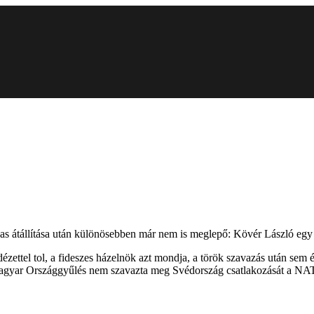
0-as átállítása után különösebben már nem is meglepő: Kövér László eg
zettel tol, a fideszes házelnök azt mondja, a török szavazás után sem é
magyar Országgyűlés nem szavazta meg Svédország csatlakozását a NATO