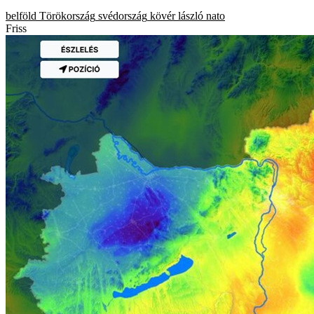
belföld
Törökország
svédország
kövér lászló
nato
Friss