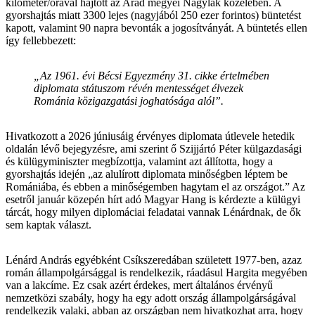
kilométer/órával hajtott az Arad megyei Nagylak közelében. A
gyorshajtás miatt 3300 lejes (nagyjából 250 ezer forintos) büntetést
kapott, valamint 90 napra bevonták a jogosítványát. A büntetés ellen
így fellebbezett:
„Az 1961. évi Bécsi Egyezmény 31. cikke értelmében
diplomata státuszom révén mentességet élvezek
Románia közigazgatási joghatósága alól”.
Hivatkozott a 2026 júniusáig érvényes diplomata útlevele hetedik
oldalán lévő bejegyzésre, ami szerint ő Szijjártó Péter külgazdasági
és külügyminiszter megbízottja, valamint azt állította, hogy a
gyorshajtás idején „az alulírott diplomata minőségben léptem be
Romániába, és ebben a minőségemben hagytam el az országot.” Az
esetről január közepén hírt adó Magyar Hang is kérdezte a külügyi
tárcát, hogy milyen diplomáciai feladatai vannak Lénárdnak, de ők
sem kaptak választ.
Lénárd András egyébként Csíkszeredában született 1977-ben, azaz
román állampolgársággal is rendelkezik, ráadásul Hargita megyében
van a lakcíme. Ez csak azért érdekes, mert általános érvényű
nemzetközi szabály, hogy ha egy adott ország állampolgárságával
rendelkezik valaki, abban az országban nem hivatkozhat arra, hogy