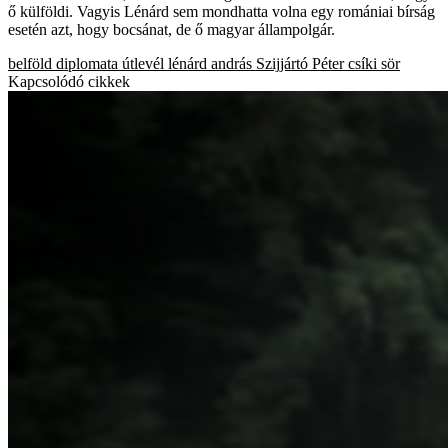
ő külföldi. Vagyis Lénárd sem mondhatta volna egy romániai bírság
esetén azt, hogy bocsánat, de ő magyar állampolgár.
belföld
diplomata útlevél
lénárd andrás
Szijjártó Péter
csíki sör
Kapcsolódó cikkek