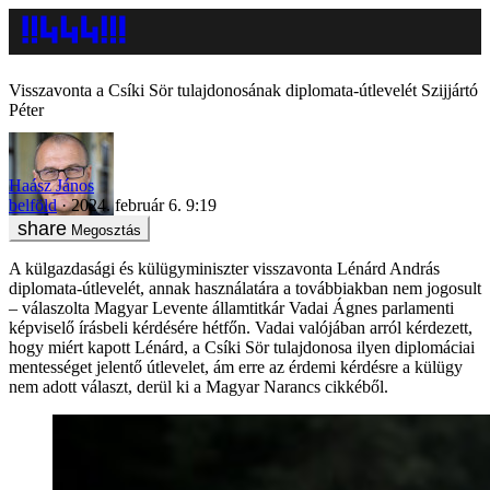
Visszavonta a Csíki Sör tulajdonosának diplomata-útlevelét Szijjártó
Péter
Haász János
belföld
2024. február 6. 9:19
Megosztás
A külgazdasági és külügyminiszter visszavonta Lénárd András
diplomata-útlevelét, annak használatára a továbbiakban nem jogosult
– válaszolta Magyar Levente államtitkár Vadai Ágnes parlamenti
képviselő írásbeli kérdésére hétfőn. Vadai valójában arról kérdezett,
hogy miért kapott Lénárd, a Csíki Sör tulajdonosa ilyen diplomáciai
mentességet jelentő útlevelet, ám erre az érdemi kérdésre a külügy
nem adott választ, derül ki a Magyar Narancs cikkéből.