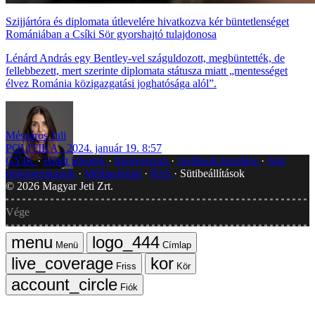
Szijjártóra és diplomata útlevelére hivatkozva kér büntetlenséget
Romániában a Csíki Sör gyorshajtó tulajdonosa
Lénárd András egy Bentley-vel száguldozott, megbüntették, de
fellebbezett, mert szerinte diplomata státusza miatt „mentességet
élvez Románia közigazgatási joghatósága alól”.
Mészáros Juli
POLITIKA
2024. január 19. 8:57
GYIK
Hibát jelentek
Impresszum
Javítások kezelése
Jogi
dokumentumok
Médiaajánlat
RSS
Sütibeállítások
©
2026
Magyar Jeti Zrt.
Vége
Menü
Címlap
Friss
Kör
Fiók