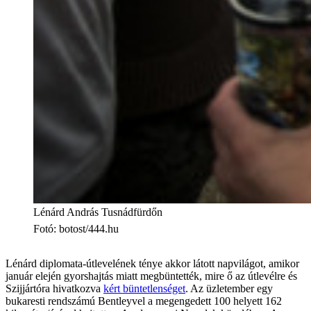
Lénárd András Tusnádfürdőn
Fotó
:
botost/444.hu
Lénárd diplomata-útlevelének ténye akkor látott napvilágot, amikor
január elején gyorshajtás miatt megbüntették, mire ő az útlevélre és
Szijjártóra hivatkozva
kért büntetlenséget
. Az üzletember egy
bukaresti rendszámú Bentleyvel a megengedett 100 helyett 162