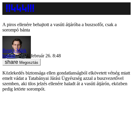
A piros ellenére behajtott a vasúti átjáróba a buszsofőr, csak a
sorompó bánta
Benics Márk
baleset
2024. február 26. 8:48
Megosztás
Közlekedés biztonsága ellen gondatlanságból elkövetett vétség miatt
emelt vádat a Tatabányai Járási Ügyészség azzal a buszvezetővel
szemben, aki tilos jelzés ellenére haladt át a vasúti átjárón, eközben
pedig letörte sorompót.