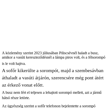
A közlemény szerint 2023 júliusában Piliscsévnél haladt a busz,
amikor a vasúti kereszteződésnél a lámpa piros volt, és a félsorompó
is le volt hajtva.
A sofőr kikerülte a sorompót, majd a szembesávban
áthaladt a vasúti átjárón, szerencsére még pont átért
az érkező vonat előtt.
A busz nem fért el teljesen a lehajtott sorompó mellett, azt a jármű
hátsó része letörte.
Az ügyészség szerint a sofőr telefonon bejelentette a sorompó