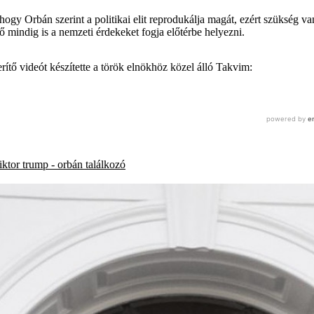
gy Orbán szerint a politikai elit reprodukálja magát, ezért szükség va
mindig is a nemzeti érdekeket fogja előtérbe helyezni.
ítő videót készítette a török elnökhöz közel álló Takvim:
iktor
trump - orbán találkozó