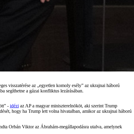
eges visszatérése az „egyetlen komoly esély” az ukrajnai háború
ba segíthetne a gázai konfliktus lezárásában.
ött” -
idézi
az AP a magyar miniszterelnököt, aki szerint Trump
ődését, hogy ha Trump lett volna hivatalban, amikor az ukrajnai háború
 mondta Orbán Viktor az Ábrahám-megállapodásra utalva, amelynek