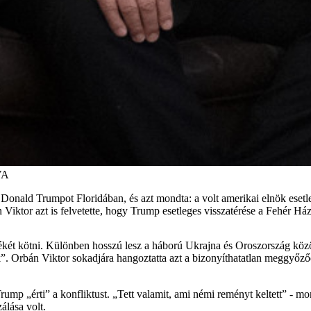
VA
 Donald Trumpot Floridában, és azt mondta: a volt amerikai elnök esetl
Viktor azt is felvetette, hogy Trump esetleges visszatérése a Fehér Ház
békét kötni. Különben hosszú lesz a háború Ukrajna és Oroszország köz
ek”. Orbán Viktor sokadjára hangoztatta azt a bizonyíthatatlan meggyőz
rump „érti” a konfliktust. „Tett valamit, ami némi reményt keltett” -
álása volt.