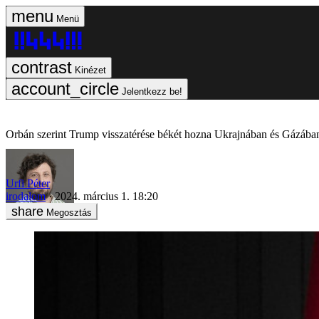
Menü
Kinézet
Jelentkezz be!
Orbán szerint Trump visszatérése békét hozna Ukrajnában és Gázában
Urfi Péter
irodalom
2024. március 1. 18:20
Megosztás