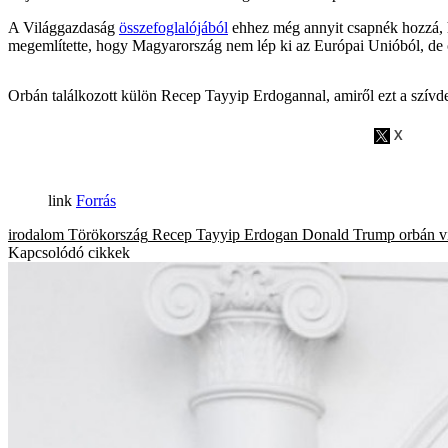
A Világgazdaság
összefoglalójából
ehhez még annyit csapnék hozzá, ho
megemlítette, hogy Magyarország nem lép ki az Európai Unióból, de ő 
Orbán találkozott külön Recep Tayyip Erdogannal, amiről ezt a szívder
Forrás
irodalom
Törökország
Recep Tayyip Erdogan
Donald Trump
orbán v
Kapcsolódó cikkek