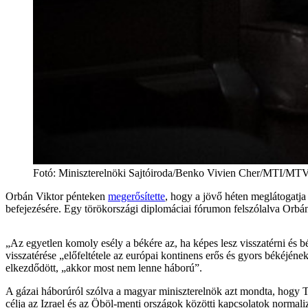
Fotó
:
Miniszterelnöki Sajtóiroda/Benko Vivien Cher/MTI/MT
Orbán Viktor pénteken
megerősítette
, hogy a jövő héten meglátogatja
befejezésére. Egy törökországi diplomáciai fórumon felszólalva Orbán 
„Az egyetlen komoly esély a békére az, ha képes lesz visszatérni és 
visszatérése „előfeltétele az európai kontinens erős és gyors békéjén
elkezdődött, „akkor most nem lenne háború”.
A gázai háborúról szólva a magyar miniszterelnök azt mondta, hogy T
célja az Izrael és az Öböl-menti országok közötti kapcsolatok normaliz