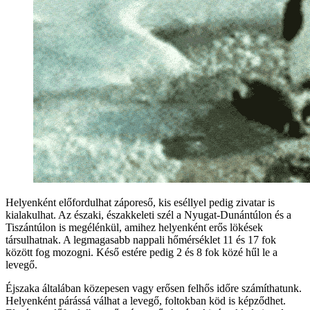
Helyenként előfordulhat záporeső, kis eséllyel pedig zivatar is
kialakulhat. Az északi, északkeleti szél a Nyugat-Dunántúlon és a
Tiszántúlon is megélénkül, amihez helyenként erős lökések
társulhatnak. A legmagasabb nappali hőmérséklet 11 és 17 fok
között fog mozogni. Késő estére pedig 2 és 8 fok közé hűl le a
levegő.
Éjszaka általában közepesen vagy erősen felhős időre számíthatunk.
Helyenként párássá válhat a levegő, foltokban köd is képződhet.