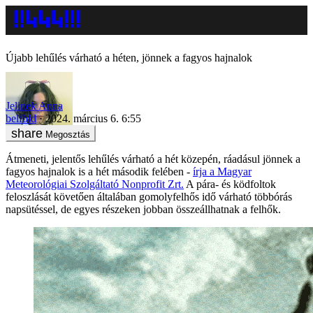
Újabb lehűlés várható a héten, jönnek a fagyos hajnalok
Jelinek Anna
belföld
2024. március 6. 6:55
Megosztás
Átmeneti, jelentős lehűlés várható a hét közepén, ráadásul jönnek a
fagyos hajnalok is a hét második felében -
írja a Magyar
Meteorológiai Szolgáltató Nonprofit Zrt.
A pára- és ködfoltok
feloszlását követően általában gomolyfelhős idő várható többórás
napsütéssel, de egyes részeken jobban összeállhatnak a felhők.