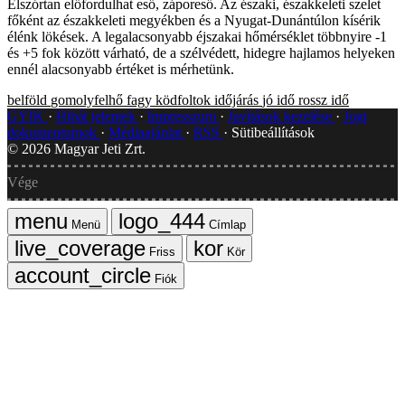
Elszórtan előfordulhat eső, záporeső. Az északi, északkeleti szelet
főként az északkeleti megyékben és a Nyugat-Dunántúlon kísérik
élénk lökések. A legalacsonyabb éjszakai hőmérséklet többnyire -1
és +5 fok között várható, de a szélvédett, hidegre hajlamos helyeken
ennél alacsonyabb értéket is mérhetünk.
belföld
gomolyfelhő
fagy
ködfoltok
időjárás
jó idő
rossz idő
GYIK
Hibát jelentek
Impresszum
Javítások kezelése
Jogi
dokumentumok
Médiaajánlat
RSS
Sütibeállítások
©
2026
Magyar Jeti Zrt.
Vége
Menü
Címlap
Friss
Kör
Fiók