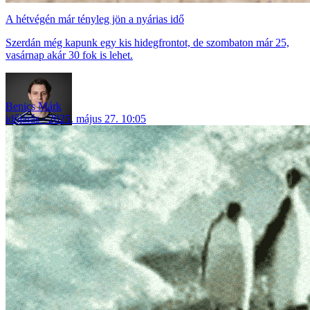
A hétvégén már tényleg jön a nyárias idő
Szerdán még kapunk egy kis hidegfrontot, de szombaton már 25,
vasárnap akár 30 fok is lehet.
Benics Márk
időjárás
2025. május 27. 10:05