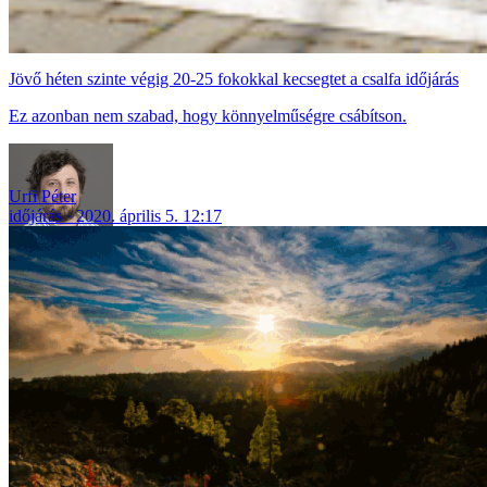
Jövő héten szinte végig 20-25 fokokkal kecsegtet a csalfa időjárás
Ez azonban nem szabad, hogy könnyelműségre csábítson.
Urfi Péter
időjárás
2020. április 5. 12:17