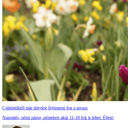
Csütörtöktől már tényleg őrjöngeni fog a tavasz
Napsütés, némi zápor, pénteken akár 11-18 fok is lehet. Éljen!