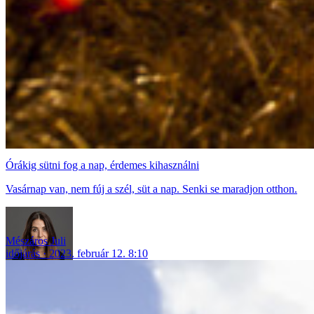
Órákig sütni fog a nap, érdemes kihasználni
Vasárnap van, nem fúj a szél, süt a nap. Senki se maradjon otthon.
Mészáros Juli
időjárás
2023. február 12. 8:10