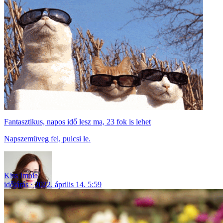
Fantasztikus, napos idő lesz ma, 23 fok is lehet
Napszemüveg fel, pulcsi le.
Kiss Imola
időjárás
2022. április 14. 5:59