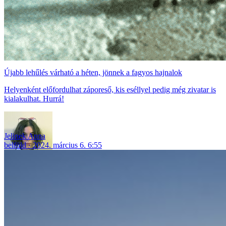
Újabb lehűlés várható a héten, jönnek a fagyos hajnalok
Helyenként előfordulhat záporeső, kis eséllyel pedig még zivatar is
kialakulhat. Hurrá!
Jelinek Anna
belföld
2024. március 6. 6:55