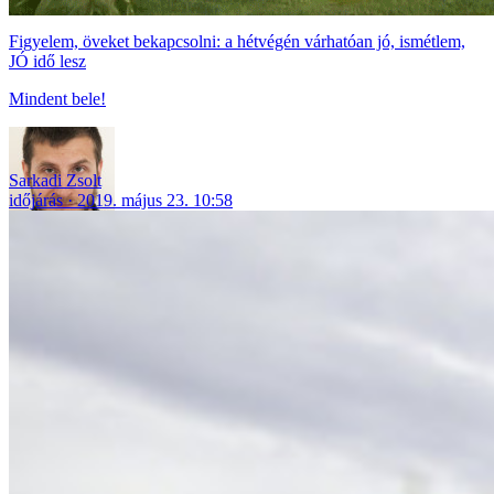
Figyelem, öveket bekapcsolni: a hétvégén várhatóan jó, ismétlem,
JÓ idő lesz
Mindent bele!
Sarkadi Zsolt
időjárás
2019. május 23. 10:58