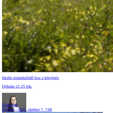
Ideális kirándulóidő lesz a hétvégén
Délután 21-25 fok.
Fődi Kitti
időjárás
2022. október 7. 7:08