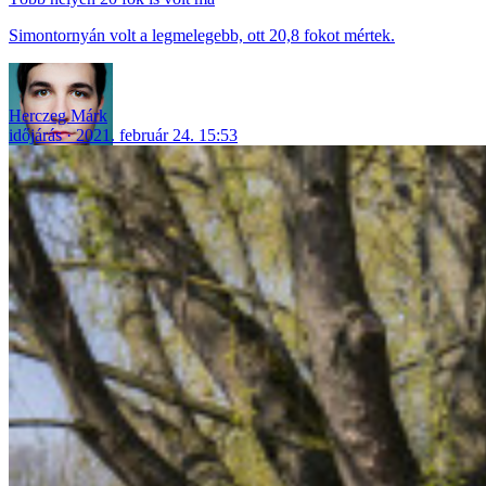
Simontornyán volt a legmelegebb, ott 20,8 fokot mértek.
Herczeg Márk
időjárás
2021. február 24. 15:53