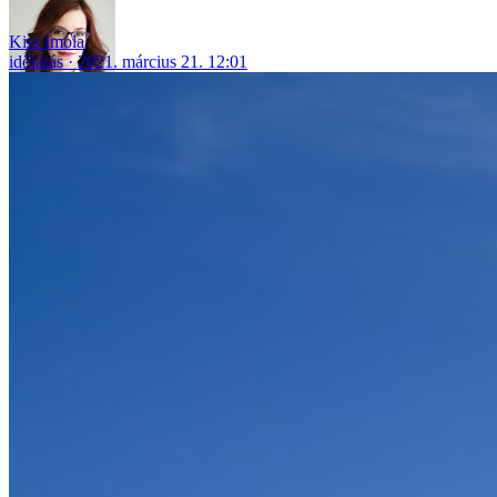
Kiss Imola
időjárás
2021. március 21. 12:01