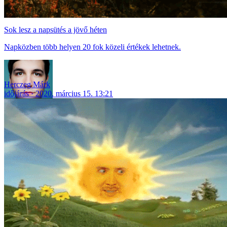
Sok lesz a napsütés a jövő héten
Napközben több helyen 20 fok közeli értékek lehetnek.
Herczeg Márk
időjárás
2020. március 15. 13:21