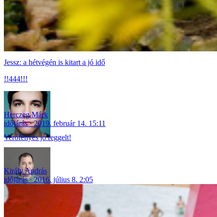
Jessz: a hétvégén is kitart a jó idő
!!444!!!
Herczeg Márk
időjárás
2019. február 14. 15:11
Verőfényes jó reggelt!
Király András
időjárás
2016. július 8. 2:05