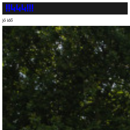
jó idő