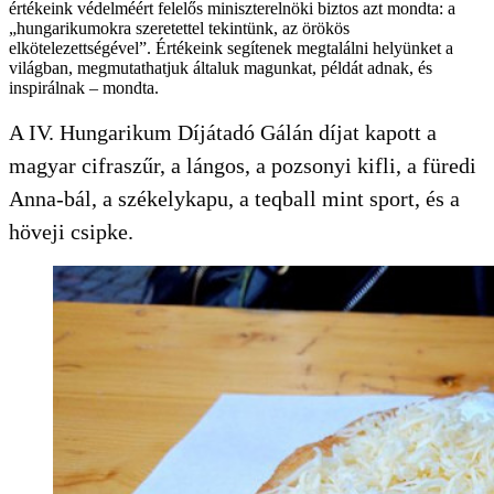
értékeink védelméért felelős miniszterelnöki biztos azt mondta: a
„hungarikumokra szeretettel tekintünk, az örökös
elkötelezettségével”. Értékeink segítenek megtalálni helyünket a
világban, megmutathatjuk általuk magunkat, példát adnak, és
inspirálnak – mondta.
A IV. Hungarikum Díjátadó Gálán díjat kapott a
magyar cifraszűr, a lángos, a pozsonyi kifli, a füredi
Anna-bál, a székelykapu, a teqball mint sport, és a
höveji csipke.