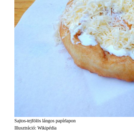
Sajtos-tejfölös lángos papírlapon
Illusztráció
:
Wikipédia