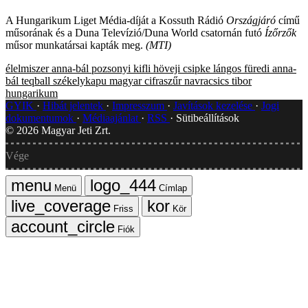
A Hungarikum Liget Média-díját a Kossuth Rádió
Országjáró
című
műsorának és a Duna Televízió/Duna World csatornán futó
Ízőrzők
műsor munkatársai kapták meg.
(MTI)
élelmiszer
anna-bál
pozsonyi kifli
höveji csipke
lángos
füredi anna-
bál
teqball
székelykapu
magyar cifraszűr
navracsics tibor
hungarikum
GYIK
Hibát jelentek
Impresszum
Javítások kezelése
Jogi
dokumentumok
Médiaajánlat
RSS
Sütibeállítások
©
2026
Magyar Jeti Zrt.
Vége
Menü
Címlap
Friss
Kör
Fiók