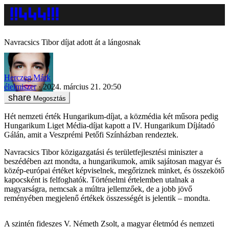
Navracsics Tibor díjat adott át a lángosnak
Herczeg Márk
élelmiszer
2024. március 21. 20:50
Megosztás
Hét nemzeti érték Hungarikum-díjat, a közmédia két műsora pedig
Hungarikum Liget Média-díjat kapott a IV. Hungarikum Díjátadó
Gálán, amit a Veszprémi Petőfi Színházban rendeztek.
Navracsics Tibor közigazgatási és területfejlesztési miniszter a
beszédében azt mondta, a hungarikumok, amik sajátosan magyar és
közép-európai értéket képviselnek, megőriznek minket, és összekötő
kapocsként is felfoghatók. Történelmi értelemben utalnak a
magyarságra, nemcsak a múltra jellemzőek, de a jobb jövő
reményében megjelenő értékek összességét is jelentik – mondta.
A szintén fideszes V. Németh Zsolt, a magyar életmód és nemzeti