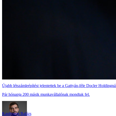
Újabb létszámleépítést jelentettek be a Gattyán-féle Docler Holdingná
Pár hónapja 200 másik munkavállalónak mondtak fel.
Kaufmann Balázs