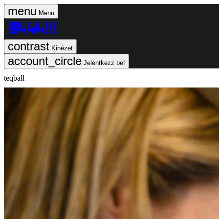
Menü
Kinézet
Jelentkezz be!
teqball