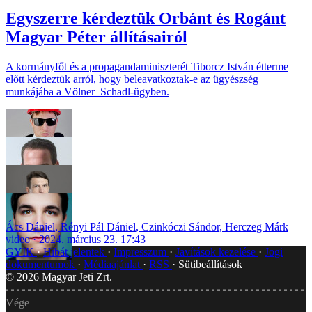
Egyszerre kérdeztük Orbánt és Rogánt
Magyar Péter állításairól
A kormányfőt és a propagandaminiszterét Tiborcz István étterme
előtt kérdeztük arról, hogy beleavatkoztak-e az ügyészség
munkájába a Völner–Schadl-ügyben.
Ács Dániel
,
Rényi Pál Dániel
,
Czinkóczi Sándor
,
Herczeg Márk
video
2024. március 23. 17:43
GYIK
Hibát jelentek
Impresszum
Javítások kezelése
Jogi
dokumentumok
Médiaajánlat
RSS
Sütibeállítások
©
2026
Magyar Jeti Zrt.
Vége