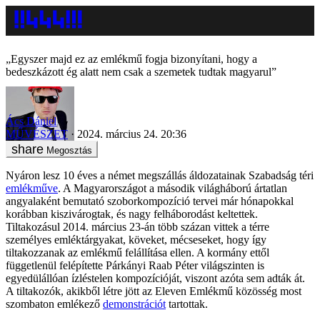
„Egyszer majd ez az emlékmű fogja bizonyítani, hogy a
bedeszkázott ég alatt nem csak a szemetek tudtak magyarul”
Ács Dániel
MŰVÉSZET
2024. március 24. 20:36
Megosztás
Nyáron lesz 10 éves a német megszállás áldozatainak Szabadság téri
emlékműve
. A Magyarországot a második világháború ártatlan
angyalaként bemutató szoborkompozíció tervei már hónapokkal
korábban kiszivárogtak, és nagy felháborodást keltettek.
Tiltakozásul 2014. március 23-án több százan vittek a térre
személyes emléktárgyakat, köveket, mécseseket, hogy így
tiltakozzanak az emlékmű felállítása ellen. A kormány ettől
függetlenül felépítette Párkányi Raab Péter világszinten is
egyedülállóan ízléstelen kompozícióját, viszont azóta sem adták át.
A tiltakozók, akikből létre jött az Eleven Emlékmű közösség most
szombaton emlékező
demonstrációt
tartottak.