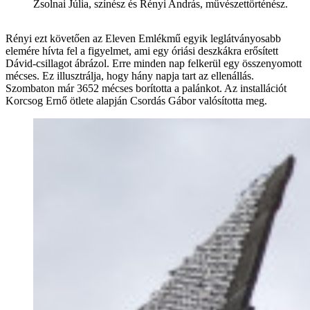
Zsolnai Júlia, színész és Rényi András, művészettörténész.
Rényi ezt követően az Eleven Emlékmű egyik leglátványosabb
elemére hívta fel a figyelmet, ami egy óriási deszkákra erősített
Dávid-csillagot ábrázol. Erre minden nap felkerül egy összenyomott
mécses. Ez illusztrálja, hogy hány napja tart az ellenállás.
Szombaton már 3652 mécses borította a palánkot. Az installációt
Korcsog Ernő ötlete alapján Csordás Gábor valósította meg.