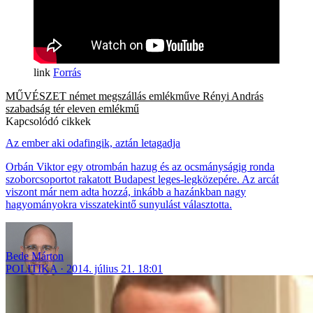
Forrás
MŰVÉSZET
német megszállás emlékműve
Rényi András
szabadság tér
eleven emlékmű
Kapcsolódó cikkek
Az ember aki odafingik, aztán letagadja
Orbán Viktor egy otrombán hazug és az ocsmányságig ronda
szoborcsoportot rakatott Budapest leges-legközepére. Az arcát
viszont már nem adta hozzá, inkább a hazánkban nagy
hagyományokra visszatekintő sunyulást választotta.
Bede Márton
POLITIKA
2014. július 21. 18:01