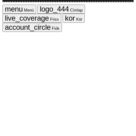
Menü
Címlap
Friss
Kör
Fiók