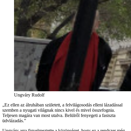
Ungváry Rudolf
„Ez ellen az álruhában született, a felvilágosodás elleni lázadással
szemben a nyugati világnak nincs kivel és mivel összefognia.
Teljesen magára van most utalva. Belülről fenyegeti a fasiszta
üdvlázadás.”
Ungváry arra figyelmeztette a közönséget, hogy ez a rendszer még