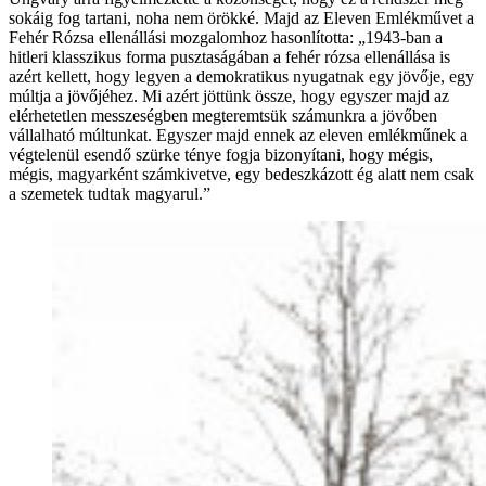
sokáig fog tartani, noha nem örökké. Majd az Eleven Emlékművet a
Fehér Rózsa ellenállási mozgalomhoz hasonlította: „1943-ban a
hitleri klasszikus forma pusztaságában a fehér rózsa ellenállása is
azért kellett, hogy legyen a demokratikus nyugatnak egy jövője, egy
múltja a jövőjéhez. Mi azért jöttünk össze, hogy egyszer majd az
elérhetetlen messzeségben megteremtsük számunkra a jövőben
vállalható múltunkat. Egyszer majd ennek az eleven emlékműnek a
végtelenül esendő szürke ténye fogja bizonyítani, hogy mégis,
mégis, magyarként számkivetve, egy bedeszkázott ég alatt nem csak
a szemetek tudtak magyarul.”