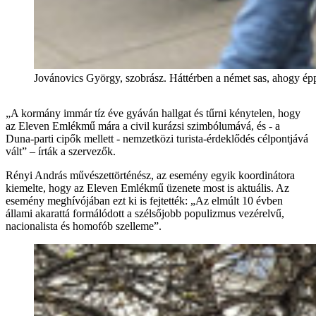
Jovánovics György, szobrász. Háttérben a német sas, ahogy épp
„A kormány immár tíz éve gyáván hallgat és tűrni kénytelen, hogy
az Eleven Emlékmű mára a civil kurázsi szimbólumává, és - a
Duna-parti cipők mellett - nemzetközi turista-érdeklődés célpontjává
vált” – írták a szervezők.
Rényi András művészettörténész, az esemény egyik koordinátora
kiemelte, hogy az Eleven Emlékmű üzenete most is aktuális. Az
esemény meghívójában ezt ki is fejtették: „Az elmúlt 10 évben
állami akarattá formálódott a szélsőjobb populizmus vezérelvű,
nacionalista és homofób szelleme”.