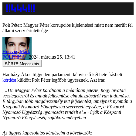
Polt Péter: Magyar Péter korrupciós kijelentései miatt nem merült fel
állami szerv érintettsége
Herczeg Márk
POLITIKA
2024. március 25. 13:41
Megosztás
Hadházy Ákos független parlamenti képviselő két hete írásbeli
kérdést
küldött Polt Péter legfőbb ügyésznek. Azt írta:
„»Dr. Magyar Péter korábban a médiában jelezte, hogy hivatali
vesztegetésről és annak feljelentése elmulasztásáról van tudomása.
E tárgyban több magánszemély tett feljelentést, amelynek nyomán a
Központi Nyomozó Főügyészség szervezeti egysége, a Fővárosi
Nyomozó Ügyészség nyomozást rendelt el.« - írják a Központi
Nyomozó Főügyészség sajtóközleményében.
Az üggyel kapcsolatos kérdéseim a következők: