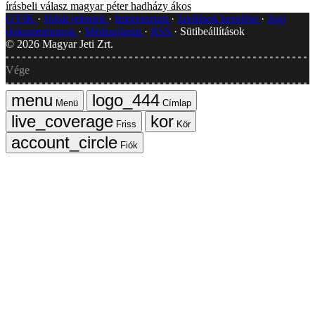
írásbeli válasz
magyar péter
hadházy ákos
GYIK
Hibát jelentek
Impresszum
Javítások kezelése
Jogi
dokumentumok
Médiaajánlat
RSS
Sütibeállítások
©
2026
Magyar Jeti Zrt.
Vége
Menü
Címlap
Friss
Kör
Fiók