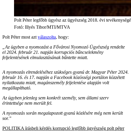
Polt Péter legfőbb ügyész az ügyészség 2018. évi tevékenységér
Fotó
:
Illyés Tibor/MTI/MTVA
Polt Péter most azt
válaszolta
, hogy:
„Az ügyben a nyomozást a Fővárosi Nyomozó Ügyészség rendelte
el 2024. február 21. napján korrupciós bűncselekmény
feljelentésének elmulasztásának bűntette miatt.
A nyomozás elrendeléséhez szükséges gyanú dr. Magyar Péter 2024.
február 16. és 17. napján a Facebook közösségi portálon közzétett
nyilatkozata miatt, magánszemély feljelentése alapján volt
megállapítható.
Az ügyben jelenleg sem konkrét személy, sem állami szerv
érintettsége nem merült fel.
A nyomozás során megalapozott gyanú közlésére még nem került
sor.”
POLITIKA
írásbeli kérdés
korrupció
legfőbb ügyészség
polt péter