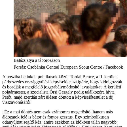
Balázs atya a táborozáson
Forrás
:
Csobánka Central European Scout Centre / Facebook
A posztba belinkelt politikusok közül Tordai Bence, a II. kerület
párbeszédes országgyűlési képviselője azt ígérte, hogy kidolgozzák
és beadják a megfelelő jogszabálymódosító javaslatokat. A kerületi
polgármester, a szocialista Őrsi Gergely pedig találkozóra hívta
Petőt, majd szerdán zárt ülésen döntött a képviselőtestület a díj
visszavonásáról.
„Ez a mai döntés nem csak számomra megerősítő, hanem más
áldozatok felé is bátor és fontos gesztus. Egy szimbolikusan
odanyújtott segítő kéz, amire ezekben az időkben talán nagyobb