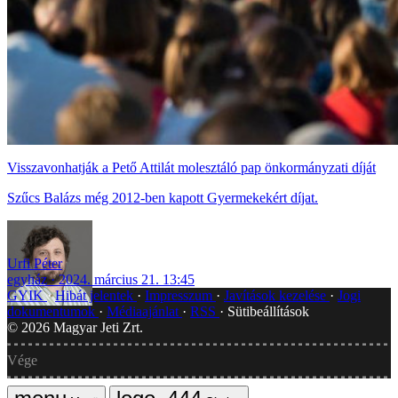
Visszavonhatják a Pető Attilát molesztáló pap önkormányzati díját
Szűcs Balázs még 2012-ben kapott Gyermekekért díjat.
Urfi Péter
egyház
2024. március 21. 13:45
GYIK
Hibát jelentek
Impresszum
Javítások kezelése
Jogi
dokumentumok
Médiaajánlat
RSS
Sütibeállítások
©
2026
Magyar Jeti Zrt.
Vége