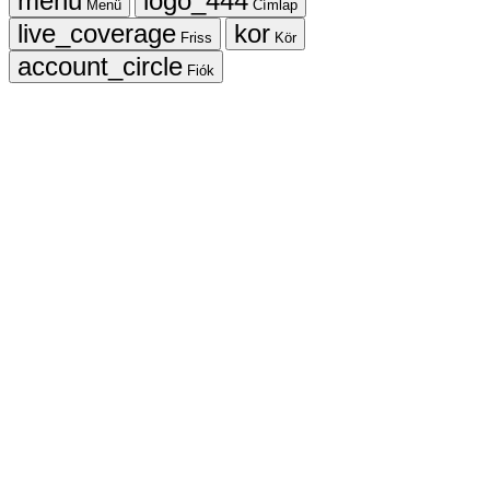
Menü
Címlap
Friss
Kör
Fiók