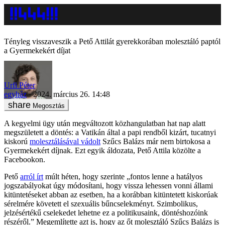
Tényleg visszaveszik a Pető Attilát gyerekkorában molesztáló paptól
a Gyermekekért díjat
Urfi Péter
egyház
2024. március 26. 14:48
Megosztás
A kegyelmi ügy után megváltozott közhangulatban hat nap alatt
megszületett a döntés: a Vatikán által a papi rendből kizárt, tucatnyi
kiskorú
molesztálásával vádolt
Szűcs Balázs már nem birtokosa a
Gyermekekért díjnak. Ezt egyik áldozata, Pető Attila közölte a
Facebookon.
Pető
arról írt
múlt héten, hogy szerinte „fontos lenne a hatályos
jogszabályokat úgy módosítani, hogy vissza lehessen vonni állami
kitüntetéseket abban az esetben, ha a korábban kitüntetett kiskorúak
sérelmére követett el szexuális bűncselekményt. Szimbolikus,
jelzésértékű cselekedet lehetne ez a politikusaink, döntéshozóink
részéről.” Megemlítette azt is, hogy az őt molesztáló Szűcs Balázs is