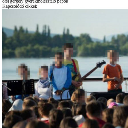
örsi gergely
gyerekmolesztáló papok
Kapcsolódó cikkek