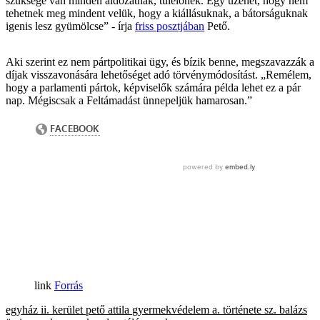
szüksége van minden áldozatnak, túlélőnek. Egy üzenet, hogy nem
tehetnek meg mindent velük, hogy a kiállásuknak, a bátorságuknak
igenis lesz gyümölcse” - írja
friss posztjában
Pető.
Aki szerint ez nem pártpolitikai ügy, és bízik benne, megszavazzák a
díjak visszavonására lehetőséget adó törvénymódosítást. „Remélem,
hogy a parlamenti pártok, képviselők számára példa lehet ez a pár
nap. Mégiscsak a Feltámadást ünnepeljük hamarosan.”
Forrás
egyház
ii. kerület
pető attila
gyermekvédelem
a. története
sz. balázs