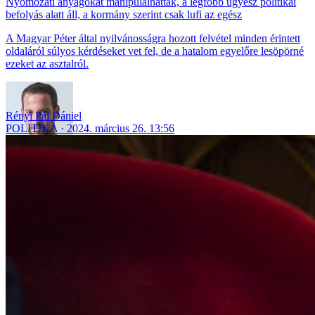
Nyomozati anyagokat manipulálhattak, a legfőbb ügyész politikai
befolyás alatt áll, a kormány szerint csak lufi az egész
A Magyar Péter által nyilvánosságra hozott felvétel minden érintett
oldaláról súlyos kérdéseket vet fel, de a hatalom egyelőre lesöpörné
ezeket az asztalról.
Rényi Pál Dániel
POLITIKA
2024. március 26. 13:56