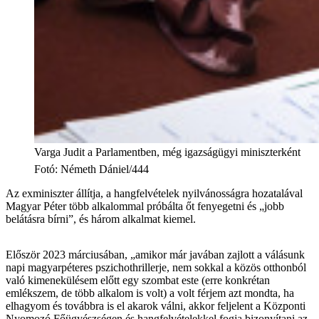
Varga Judit a Parlamentben, még igazságügyi miniszterként
Fotó
:
Németh Dániel/444
Az exminiszter állítja, a hangfelvételek nyilvánosságra hozatalával
Magyar Péter több alkalommal próbálta őt fenyegetni és „jobb
belátásra bírni”, és három alkalmat kiemel.
Először 2023 márciusában, „amikor már javában zajlott a válásunk
napi magyarpéteres pszichothrillerje, nem sokkal a közös otthonból
való kimenekülésem előtt egy szombat este (erre konkrétan
emlékszem, de több alkalom is volt) a volt férjem azt mondta, ha
elhagyom és továbbra is el akarok válni, akkor feljelent a Központi
Nyomozó Főügyészségen és hangfelvételekkel fogja bizonyítani az