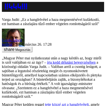
Varga Judit: „Ez a hangfelvétel a haza megmentésével kufárkodó,
ezt hamisan a zászlajára tűző ember végtelen romlottságáról szól”
Gazda Albert
belföld
2024. március 26. 17:28
Megosztás
„Magyar Péter mai nyilatkozatai után a nagy kérdés az, hogy miről
is szól valójában ez az ügy? –
írja kedd délutáni bejegyzésében
a
közösségi oldalán Varga Judit. – Valóban arról a csontig lerágott, a
sajtóban a legutolsó részletekig megírt és nyomonkövetett
büntetőügyről, amellyel kapcsolatban számos elképzelés és pletyka
terjed az országban? A büntetőeljárás zajlik, a bizonyítékokat a
hatóságok és a bíróság értékeli.” A volt igazságügy-miniszter
olvasata: „Szerintem ez a hangfelvétel a haza megmentésével
kufárkodó, ezt hamisan a zászlajára tűző ember végtelen
romlottságáról szól.”
Magyar Péter kedden reggel
tette közzé azt a hangfelvételt
, amely