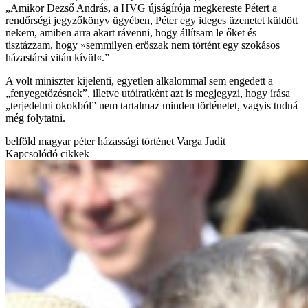
„Amikor Dezső András, a HVG újságírója megkereste Pétert a
rendőrségi jegyzőkönyv ügyében, Péter egy ideges üzenetet küldött
nekem, amiben arra akart rávenni, hogy állítsam le őket és
tisztázzam, hogy »semmilyen erőszak nem történt egy szokásos
házastársi vitán kívül«.”
A volt miniszter kijelenti, egyetlen alkalommal sem engedett a
„fenyegetőzésnek”, illetve utóiratként azt is megjegyzi, hogy írása
„terjedelmi okokból” nem tartalmaz minden történetet, vagyis tudná
még folytatni.
belföld
magyar péter
házassági történet
Varga Judit
Kapcsolódó cikkek