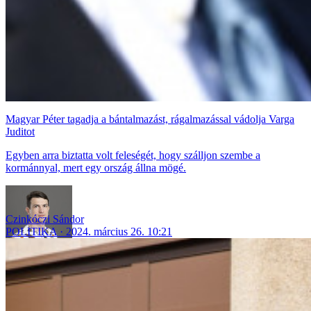
Magyar Péter tagadja a bántalmazást, rágalmazással vádolja Varga
Juditot
Egyben arra biztatta volt feleségét, hogy szálljon szembe a
kormánnyal, mert egy ország állna mögé.
Czinkóczi Sándor
POLITIKA
2024. március 26. 10:21