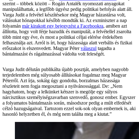
szerint – többek között – Rogán Antalék nyomozati anyagokat
manipulálhattak, a legfőbb ügyész pedig politikai befolyás alatt áll.
Varga Judit a felvétel készítésekor még Magyar házastársa volt,
válásukat hónapokkal később mondták ki. Az exminiszter a nap
folyamán
már kirakott egy bejegyzést a Facebookra
, amiben azt
állította, hogy volt férje hazudik és manipulál, a felvétellel zsarolta
több mint egy éve, és most a politikai céljai elérése érdekében
felhasználja azt. Arról is írt, hogy házassága alatt verbális és fizikai
erőszakot is elszenvedett. Magyar Péter
válaszul
tagadta a
bántalmazást és rágalmazással vádolta volt feleségét.
Varga Judit délután publikálta újabb posztját, amelyben nagyobb
terjedelemben még súlyosabb állításokat fogalmaz meg Magyar
Péterről. Azt írja, sokáig úgy gondolta, borzalmas házassága
részleteit nem fogja megosztani a nyilvánossággal. De: „Nem
hagyhatom, hogy a lelkünket kétszer is megölje egy súlyos
nárcisztikus személyiségzavarban szenvedő, gonosz ember. Egyszer
a folyamatos bántalmazás során, másodszor pedig a múlt elfedését
célzó hazugságaival. Tartozom ezzel sok-sok olyan embernek is, aki
hasonló helyzetben él, és még nem találta meg a kiutat.”