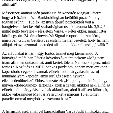
állításait”.
Másodszor, amikor idén január elején közölték Magyar Péterrel,
hogy a Közútban és a Bankholdingban betöltött pozíciói meg
fognak szűnni. „Tudják, az ilyen típusú pozíciókból volt a
hangfelvételeket készítő szabadságharcosnak havonta kb. 3,5-4,5
millió nettó bevétele – részletezi Varga. – Péter ekkor, január 18-a
körül egy ún. 24. óra elnevezésű Signal csoportot hozott létre,
amelyben Gulyás Gergelyt és engem megfenyegetett, hogy ha nem
állítjuk vissza azonnal az eredeti állapotot, akkor ellenséggé válik.”
Az alábbiakat is írja: „Egy fontos üzenet még kiemelendő. A
könyörgő műfajban Péter a következőket írta nekem: »Még nem
írtam alá a lemondásaimat, amit kértek tőlem. Nemcsak a pénz miatt
fontos a Közút és az MBH bankos pozícióm, hanem mert ezekhez
kapcsolódó cégekkel vannak előrehaladott tárgyalásaim az új
munkahelyem kapcsán, amik kirúgás esetén nyilván
ellehetetlenülnek.«” Ehhez hozzáteszi: „Ha pedig itt leírnám, hogy
milyen »döbrögikhez« tartoznak azok a cégek, akikkel neki állítólag
előrehaladott tárgyalásai voltak akkoriban, ahol ő állásért kilincselt,
akkor valószínűleg Magyar Péterünket a március 15-ei tömeg
paradicsommal megdobálva zavarná haza.”
A harmadik eset, amellyel kapcsolatban Varga Judit állításokat tesz: