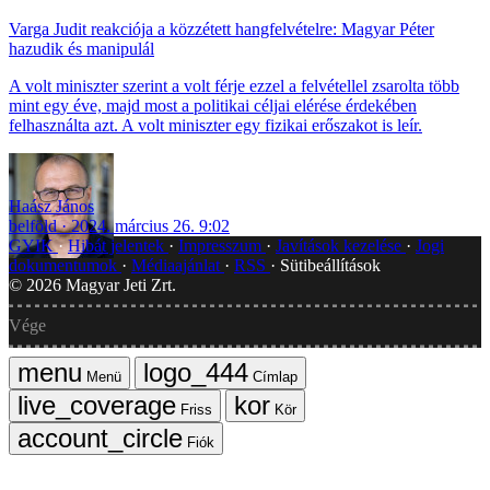
Varga Judit reakciója a közzétett hangfelvételre: Magyar Péter
hazudik és manipulál
A volt miniszter szerint a volt férje ezzel a felvétellel zsarolta több
mint egy éve, majd most a politikai céljai elérése érdekében
felhasználta azt. A volt miniszter egy fizikai erőszakot is leír.
Haász János
belföld
2024. március 26. 9:02
GYIK
Hibát jelentek
Impresszum
Javítások kezelése
Jogi
dokumentumok
Médiaajánlat
RSS
Sütibeállítások
©
2026
Magyar Jeti Zrt.
Vége
Menü
Címlap
Friss
Kör
Fiók