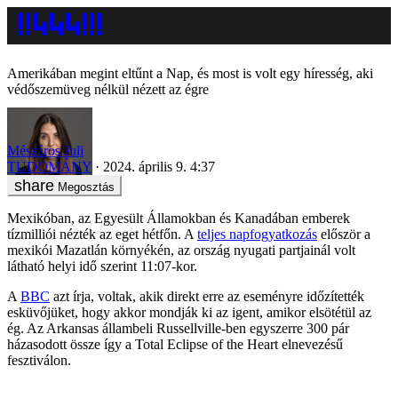
Amerikában megint eltűnt a Nap, és most is volt egy híresség, aki
védőszemüveg nélkül nézett az égre
Mészáros Juli
TUDOMÁNY
2024. április 9. 4:37
Megosztás
Mexikóban, az Egyesült Államokban és Kanadában emberek
tízmilliói nézték az eget hétfőn. A
teljes napfogyatkozás
először a
mexikói Mazatlán környékén, az ország nyugati partjainál volt
látható helyi idő szerint 11:07-kor.
A
BBC
azt írja, voltak, akik direkt erre az eseményre időzítették
esküvőjüket, hogy akkor mondják ki az igent, amikor elsötétül az
ég. Az Arkansas állambeli Russellville-ben egyszerre 300 pár
házasodott össze így a Total Eclipse of the Heart elnevezésű
fesztiválon.