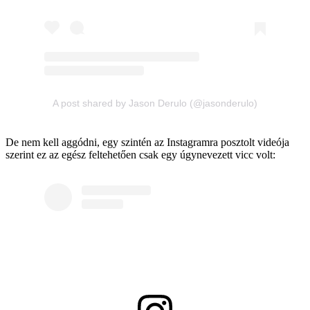
A post shared by Jason Derulo (@jasonderulo)
De nem kell aggódni, egy szintén az Instagramra posztolt videója
szerint ez az egész feltehetően csak egy úgynevezett vicc volt: