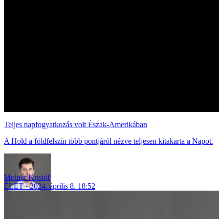
Teljes napfogyatkozás volt Észak-Amerikában
A Hold a földfelszín több pontjáról nézve teljesen kitakarta a Napot.
Molnár Kristóf
ÉLET
2024. április 8. 18:52