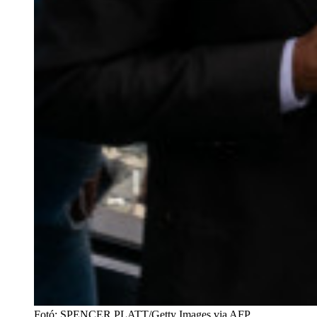
Fotó
:
SPENCER PLATT/Getty Images via AFP