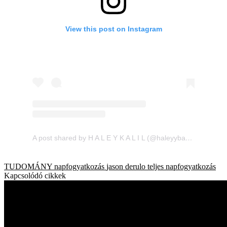
View this post on Instagram
A post shared by H A L E Y K A L I L (@haleyybaylee)
TUDOMÁNY
napfogyatkozás
jason derulo
teljes napfogyatkozás
Kapcsolódó cikkek