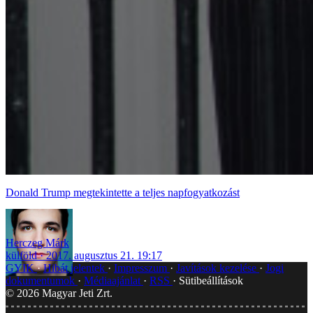
Donald Trump megtekintette a teljes napfogyatkozást
Herczeg Márk
külföld
2017. augusztus 21. 19:17
GYIK
Hibát jelentek
Impresszum
Javítások kezelése
Jogi
dokumentumok
Médiaajánlat
RSS
Sütibeállítások
©
2026
Magyar Jeti Zrt.