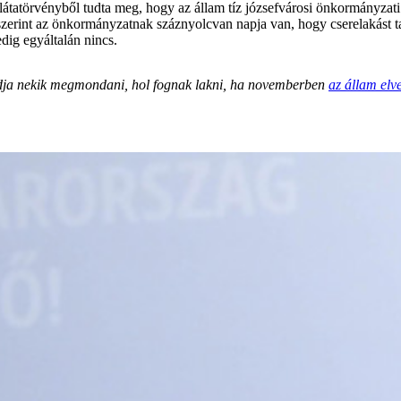
látatörvényből tudta meg, hogy az állam tíz józsefvárosi önkormányzati 
zerint az önkormányzatnak száznyolcvan napja van, hogy cserelakást ta
edig egyáltalán nincs.
tudja nekik megmondani, hol fognak lakni, ha novemberben
az állam elv