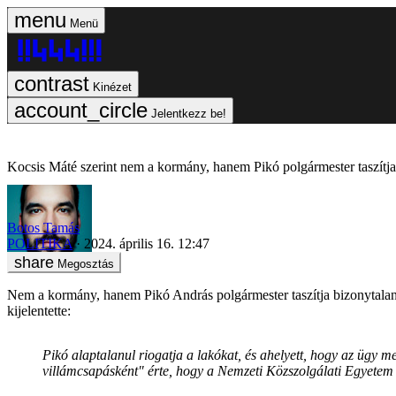
Menü
Kinézet
Jelentkezz be!
Kocsis Máté szerint nem a kormány, hanem Pikó polgármester taszítja
Botos Tamás
POLITIKA
2024. április 16. 12:47
Megosztás
Nem a kormány, hanem Pikó András polgármester taszítja bizonytalansá
kijelentette:
Pikó alaptalanul riogatja a lakókat, és ahelyett, hogy az ügy m
villámcsapásként" érte, hogy a Nemzeti Közszolgálati Egyetem fe