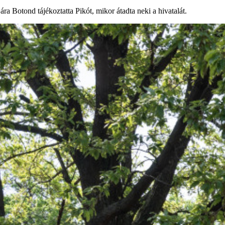
ára Botond tájékoztatta Pikót, mikor átadta neki a hivatalát.