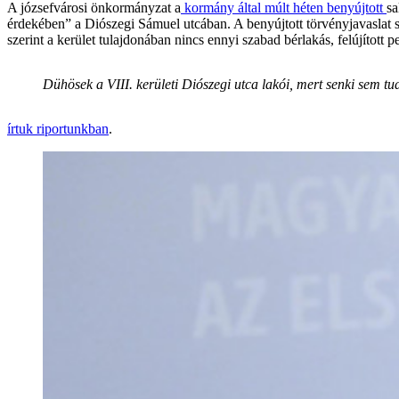
A józsefvárosi önkormányzat a
kormány által múlt héten benyújtott
sa
érdekében” a Diószegi Sámuel utcában. A benyújtott törvényjavaslat s
szerint a kerület tulajdonában nincs ennyi szabad bérlakás, felújított p
Dühösek a VIII. kerületi Diószegi utca lakói, mert senki sem 
írtuk riportunkban
.