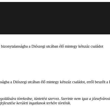
 bizonytalanságba a Diószegi utcában élő mintegy kétszáz családot
gba a Diószegi utcában élő mintegy kétszáz családot, erről beszélt a F
egoldására törekedne, tüntetést szervez. Szerinte nem igaz a józsefváro
jlesztése kerületi ingatlanok terhére történik.