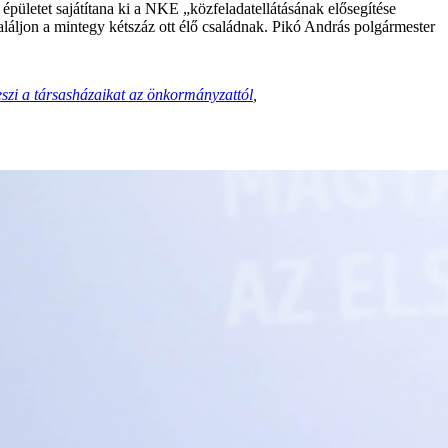
épületet sajátítana ki a NKE „közfeladatellátásának elősegítése
láljon a mintegy kétszáz ott élő családnak. Pikó András polgármester
eszi a társasházaikat az önkormányzattól
,