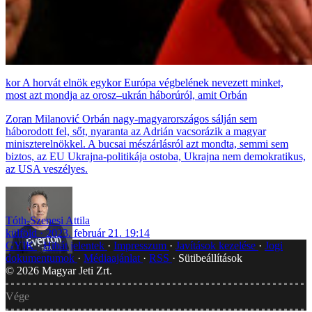
A horvát elnök egykor Európa végbelének nevezett minket,
most azt mondja az orosz–ukrán háborúról, amit Orbán
Zoran Milanović Orbán nagy-magyarországos sálján sem
háborodott fel, sőt, nyaranta az Adrián vacsorázik a magyar
miniszterelnökkel. A bucsai mészárlásról azt mondta, semmi sem
biztos, az EU Ukrajna-politikája ostoba, Ukrajna nem demokratikus,
az USA veszélyes.
Tóth-Szenesi Attila
külföld
2023. február 21. 19:14
GYIK
Hibát jelentek
Impresszum
Javítások kezelése
Jogi
dokumentumok
Médiaajánlat
RSS
Sütibeállítások
©
2026
Magyar Jeti Zrt.
Vége