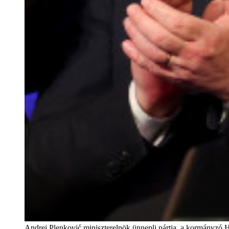
Andrej Plenković miniszterelnök ünnepli pártja, a kormányzó