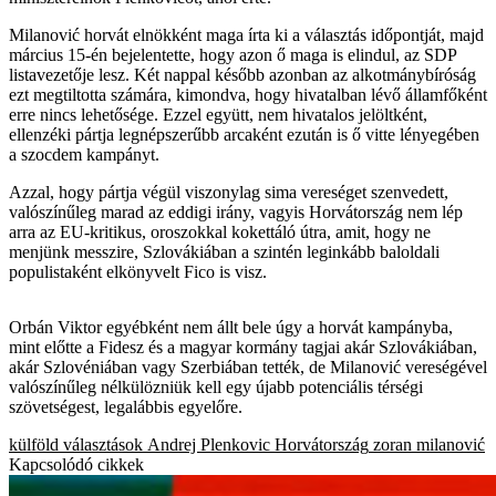
Milanović horvát elnökként maga írta ki a választás időpontját, majd
március 15-én bejelentette, hogy azon ő maga is elindul, az SDP
listavezetője lesz. Két nappal később azonban az alkotmánybíróság
ezt megtiltotta számára, kimondva, hogy hivatalban lévő államfőként
erre nincs lehetősége. Ezzel együtt, nem hivatalos jelöltként,
ellenzéki pártja legnépszerűbb arcaként ezután is ő vitte lényegében
a szocdem kampányt.
Azzal, hogy pártja végül viszonylag sima vereséget szenvedett,
valószínűleg marad az eddigi irány, vagyis Horvátország nem lép
arra az EU-kritikus, oroszokkal kokettáló útra, amit, hogy ne
menjünk messzire, Szlovákiában a szintén leginkább baloldali
populistaként elkönyvelt Fico is visz.
Orbán Viktor egyébként nem állt bele úgy a horvát kampányba,
mint előtte a Fidesz és a magyar kormány tagjai akár Szlovákiában,
akár Szlovéniában vagy Szerbiában tették, de Milanović vereségével
valószínűleg nélkülözniük kell egy újabb potenciális térségi
szövetségest, legalábbis egyelőre.
külföld
választások
Andrej Plenkovic
Horvátország
zoran milanović
Kapcsolódó cikkek