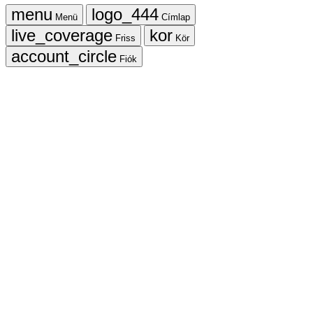
Menü
Címlap
Friss
Kör
Fiók