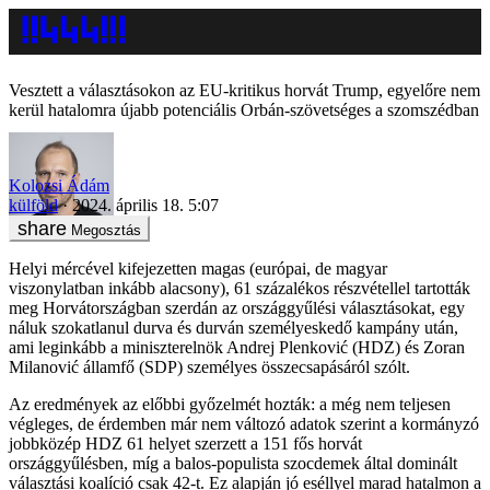
Vesztett a választásokon az EU-kritikus horvát Trump, egyelőre nem
kerül hatalomra újabb potenciális Orbán-szövetséges a szomszédban
Kolozsi Ádám
külföld
2024. április 18. 5:07
Megosztás
Helyi mércével kifejezetten magas (európai, de magyar
viszonylatban inkább alacsony), 61 százalékos részvétellel tartották
meg Horvátországban szerdán az országgyűlési választásokat, egy
náluk szokatlanul durva és durván személyeskedő kampány után,
ami leginkább a miniszterelnök Andrej Plenković (HDZ) és Zoran
Milanović államfő (SDP) személyes összecsapásáról szólt.
Az eredmények az előbbi győzelmét hozták: a még nem teljesen
végleges, de érdemben már nem változó adatok szerint a kormányzó
jobbközép HDZ 61 helyet szerzett a 151 fős horvát
országgyűlésben, míg a balos-populista szocdemek által dominált
választási koalíció csak 42-t. Ez alapján jó eséllyel marad hatalmon a