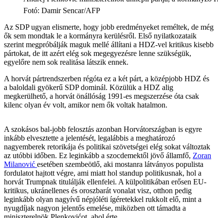
Fotó
:
Damir Sencar/AFP
Az SDP ugyan elismerte, hogy jobb eredményeket reméltek, de még
ők sem mondtak le a kormányra kerülésről. Első nyilatkozataik
szerint megpróbálják maguk mellé állítani a HDZ-vel kritikus kisebb
pártokat, de itt azért elég sok megegyezésre lenne szükségük,
egyelőre nem sok realitása látszik ennek.
A horvát pártrendszerben régóta ez a két párt, a középjobb HDZ és
a baloldali gyökerű SDP dominál. Közülük a HDZ alig
megkerülhető, a horvát önállóság 1991-es megszerzése óta csak
kilenc olyan év volt, amikor nem ők voltak hatalmon.
A szokásos bal-jobb felosztás azonban Horvátországban is egyre
inkább elvesztette a jelentését, legalábbis a meghatározó
nagyemberek retorikája és politikai szövetségei elég sokat változtak
az utóbbi időben. Ez leginkább a szocdemektől jövő államfő,
Zoran
Milanović
esetében szembeötlő, aki mostanra látványos populista
fordulatot hajtott végre, ami miatt hol standup politikusnak, hol a
horvát Trumpnak titulálják ellenfelei. A külpolitikában erősen EU-
kritikus, ukránellenes és oroszbarát vonalat visz, otthon pedig
leginkább olyan nagyívű népjóléti ígéretekkel rukkolt elő, mint a
nyugdíjak nagyon jelentős emelése, miközben ott támadta a
miniszterelnök Plenkovićot, ahol érte.