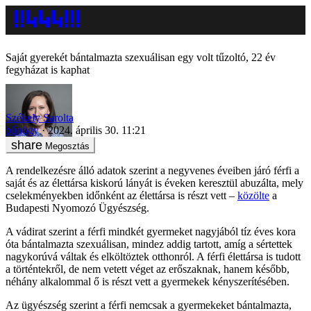
Saját gyerekét bántalmazta szexuálisan egy volt tűzoltó, 22 év
fegyházat is kaphat
Székely Sarolta
bűnügy
2024. április 30. 11:21
Megosztás
A rendelkezésre álló adatok szerint a negyvenes éveiben járó férfi a
saját és az élettársa kiskorú lányát is éveken keresztül abuzálta, mely
cselekményekben időnként az élettársa is részt vett –
közölte
a
Budapesti Nyomozó Ügyészség.
A vádirat szerint a férfi mindkét gyermeket nagyjából tíz éves kora
óta bántalmazta szexuálisan, mindez addig tartott, amíg a sértettek
nagykorúvá váltak és elköltöztek otthonról. A férfi élettársa is tudott
a történtekről, de nem vetett véget az erőszaknak, hanem később,
néhány alkalommal ő is részt vett a gyermekek kényszerítésében.
Az ügyészség szerint a férfi nemcsak a gyermekeket bántalmazta,