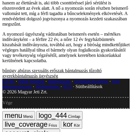
hanem az élettársát is, aki több csonttöréssel járó sérülést is
elszenvedett az évek alatt. A nő a nyomozás során részben beismerő
vallomást tett, míg a férfi tagadta a bűncselekmények elkövetését. A
rendvédelmi dolgozó jogviszonya a nyomozás kezdeti szakaszában
megszűnt.
A nyomozó ügyészség vádiratában beismerés esetén – mértékes
indítványként – a férfire 22 év, a nőre 12 év fegyházbüntetés
kiszabását indítványozta, továbbá azt, hogy a bíróság mindkettőjüket
végleges hatállyal tiltsa el bármely olyan foglalkozás gyakorlásától
vagy tevékenység végzésétől, amelynek keretében kiskorúakkal
kerülnének kapcsolatba.
bűnügy
abúzus
szexuális erőszak
bántalmazás
tűzoltó
gyerekbántalmazás
ügyészség
GYIK
Hibát jelentek
Impresszum
Javítások kezelése
Jogi
dokumentumok
Médiaajánlat
RSS
Sütibeállítások
©
2026
Magyar Jeti Zrt.
Vége
Menü
Címlap
Friss
Kör