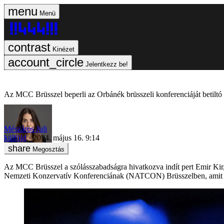
Menü
Kinézet
Jelentkezz be!
Az MCC Brüsszel beperli az Orbánék brüsszeli konferenciáját betiltó
Mészáros Juli
külföld
2024. május 16. 9:14
Megosztás
Az MCC Brüsszel a szólásszabadságra hivatkozva indít pert Emir Kir, a
Nemzeti Konzervatív Konferenciának (NATCON) Brüsszelben, amit 