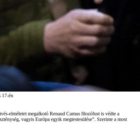
s 17-én
sküvés-elméletet megalkotó Renaud Camus
filozófust is védte a
zténység, vagyis Európa egyik megtestesülése”. Szerinte a most