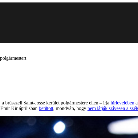
 polgármestert
 brüsszeli Saint-Josse kerület polgármestere ellen – írja
hírlevelében
a
Emir Kir áprilisban
betiltott
, mondván, hogy
nem látják szívesen a szél