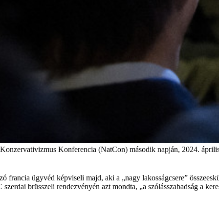
 Konzervativizmus Konferencia (NatCon) második napján, 2024. áprili
zó francia ügyvéd képviseli majd, aki a „nagy lakosságcsere” összee
zerdai brüsszeli rendezvényén azt mondta, „a szólásszabadság a keres