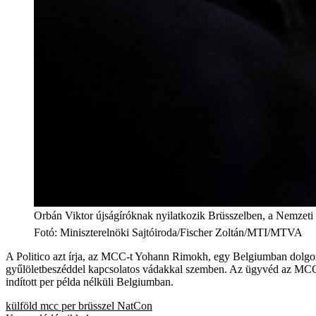
Orbán Viktor újságíróknak nyilatkozik Brüsszelben, a Nemzeti
Fotó
:
Miniszterelnöki Sajtóiroda/Fischer Zoltán/MTI/MTVA
A Politico azt írja, az MCC-t Yohann Rimokh, egy Belgiumban dolgo
gyűlöletbeszéddel kapcsolatos vádakkal szemben. Az ügyvéd az MCC s
indított per példa nélküli Belgiumban.
külföld
mcc
per
brüsszel
NatCon