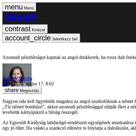
Menü
Kinézet
Jelentkezz be!
Azonnali pénzbírságot kapnak az angol drukkerek, ha rossz dalt ének
Székely Sarolta
foci
2024. május 17. 8:02
Megosztás
Nagyon oda kell figyelniük magukra az angol szurkolóknak a német fo
„Tíz német bombázó”, akkor azonnali pénzbírsággal sújtják őket a ném
levehetik kártyájukról a bírság összegét.
Az Egyesült Királyság labdarúgó-rendészeti egységének munkatársa i
egy jó ötlet. Ha valaki a szankció ellenére is folytatja a dalolászást, akk