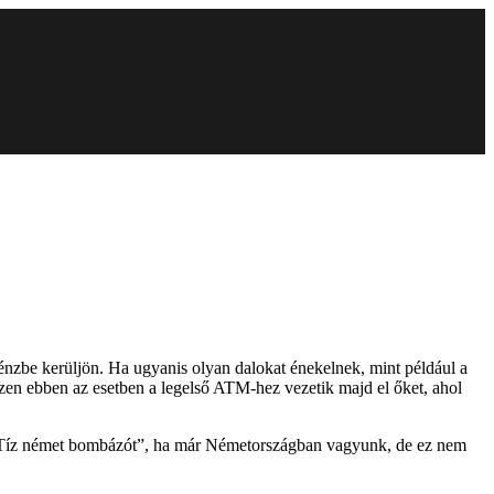
énzbe kerüljön. Ha ugyanis olyan dalokat énekelnek, mint például a
szen ebben az esetben a legelső ATM-hez vezetik majd el őket, ahol
a „Tíz német bombázót”, ha már Németországban vagyunk, de ez nem