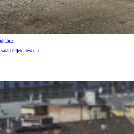
ládjához
alád feljelentést tett.