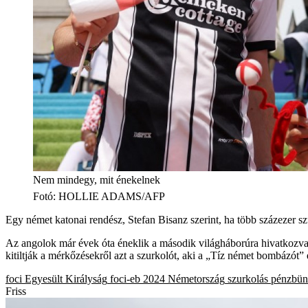
Nem mindegy, mit énekelnek
Fotó
:
HOLLIE ADAMS/AFP
Egy német katonai rendész, Stefan Bisanz szerint, ha több százezer sz
Az angolok már évek óta éneklik a második világháborúra hivatkozva a
kitiltják a mérkőzésekről azt a szurkolót, aki a „Tíz német bombázót” 
foci
Egyesült Királyság
foci-eb 2024
Németország
szurkolás
pénzbün
Friss