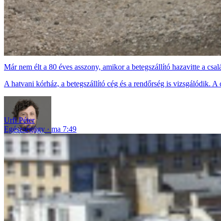
Már nem élt a 80 éves asszony, amikor a betegszállító hazavitte a csa
A hatvani kórház, a betegszállító cég és a rendőrség is vizsgálódik. A cs
Urfi Péter
Egészségügy
ma 7:49