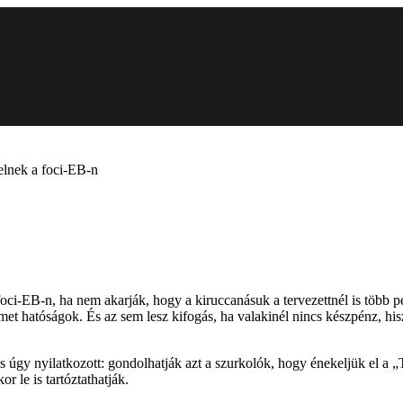
elnek a foci-EB-n
ci-EB-n, ha nem akarják, hogy a kiruccanásuk a tervezettnél is több p
et hatóságok. És az sem lesz kifogás, ha valakinél nincs készpénz, hi
s úgy nyilatkozott: gondolhatják azt a szurkolók, hogy énekeljük el 
or le is tartóztathatják.