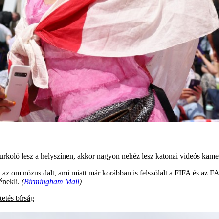
urkoló lesz a helyszínen, akkor nagyon nehéz lesz katonai videós kamer
z ominózus dalt, ami miatt már korábban is felszólalt a FIFA és az FA
énekli.
(
Birmingham Mail
)
tetés
bírság