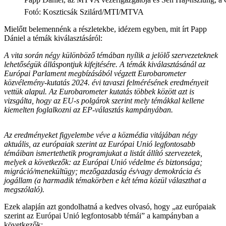
Fotó
:
Koszticsák Szilárd/MTI/MTVA
Mielőtt belemennénk a részletekbe, idézem egyben, mit írt Papp
Dániel a témák kiválasztásáról:
A vita során négy különböző témában nyílik a jelölő szervezeteknek
lehetőségük álláspontjuk kifejtésére. A témák kiválasztásánál az
Európai Parlament megbízásából végzett Eurobarometer
közvélemény-kutatás 2024. évi tavaszi felmérésének eredményeit
vettük alapul. Az Eurobarometer kutatás többek között azt is
vizsgálta, hogy az EU-s polgárok szerint mely témákkal kellene
kiemelten foglalkozni az EP-választás kampányában.
Az eredményeket figyelembe véve a közmédia vitájában négy
aktuális, az európaiak szerint az Európai Unió legfontosabb
témáiban ismertethetik programjukat a listát állító szervezetek,
melyek a következők: az Európai Unió védelme és biztonsága;
migráció/menekültügy; mezőgazdaság és/vagy demokrácia és
jogállam (a harmadik témakörben e két téma közül választhat a
megszólaló).
Ezek alapján azt gondolhatná a kedves olvasó, hogy „az európaiak
szerint az Európai Unió legfontosabb témái” a kampányban a
következők: