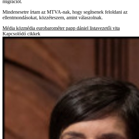
migrációt.
Mindenesetre írtam az MTVA-nak, hogy segítsenek feloldani az
ellentmondásokat, közzéteszem, amint válaszolnak.
Média
közmédia
eurobarométer
papp dániel
listavezetői vita
Kapcsolódó cikkek