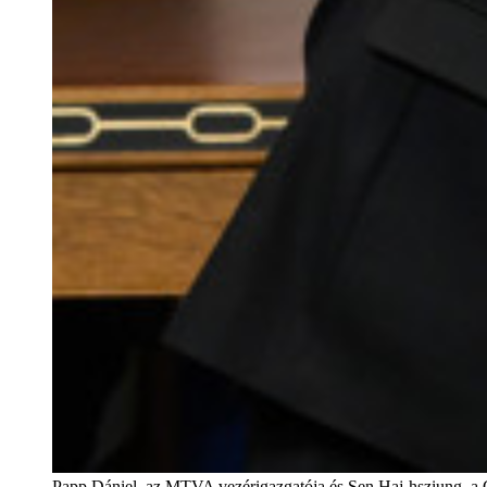
Papp Dániel, az MTVA vezérigazgatója és Sen Haj-hsziung, a C