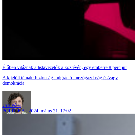
Élőben vitáznak a listavezetők a köztévén, egy emberre 8 perc jut
A kijelölt témák: biztonság, migráció, mezőgazdaság és/vagy
demokrácia.
Urfi Péter
POLITIKA
2024. május 21. 17:02