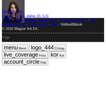
Mészáros Juli
barátság
2024. május 10. 5:31
GYIK
Hibát jelentek
Impresszum
Javítások kezelése
Jogi
dokumentumok
Médiaajánlat
RSS
Sütibeállítások
©
2026
Magyar Jeti Zrt.
Vége
Menü
Címlap
Friss
Kör
Fiók