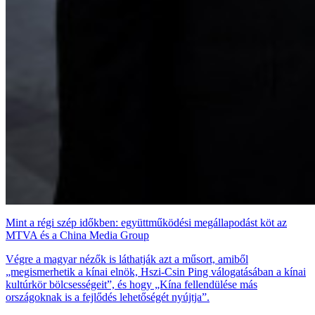
Mint a régi szép időkben: együttműködési megállapodást köt az
MTVA és a China Media Group
Végre a magyar nézők is láthatják azt a műsort, amiből
„megismerhetik a kínai elnök, Hszi-Csin Ping válogatásában a kínai
kultúrkör bölcsességeit”, és hogy „Kína fellendülése más
országoknak is a fejlődés lehetőségét nyújtja”.