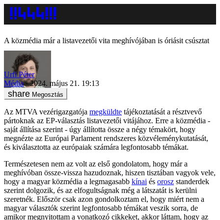
A közmédia már a listavezetői vita meghívójában is óriásit csúsztat
Urfi Péter
Média
2024. május 21. 19:13
Megosztás
Az MTVA vezérigazgatója
megküldte
tájékoztatását a résztvevő
pártoknak az EP-választás listavezetői vitájához. Erre a közmédia -
saját állítása szerint - úgy állította össze a négy témakört, hogy
megnézte az Európai Parlament rendszeres közvéleménykutatását,
és kiválasztotta az európaiak számára legfontosabb témákat.
Természetesen nem az volt az első gondolatom, hogy már a
meghívóban össze-vissza hazudoznak, hiszen tisztában vagyok vele,
hogy a magyar közmédia a legmagasabb
kínai
és
orosz
standerdek
szerint dolgozik, és az elfogultságnak még a látszatát is kerülni
szeretnék. Először csak azon gondolkoztam el, hogy miért nem a
magyar választók szerint legfontosabb témákat veszik sorra, de
amikor megnyitottam a vonatkozó cikkeket, akkor láttam, hogy az